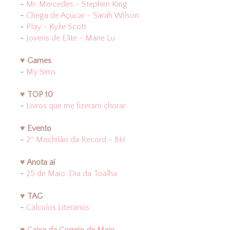
-
Mr. Mercedes - Stephen King
-
Chega de Açúcar - Sarah Wilson
-
Play - Kylie Scott
-
Jovens de Elite - Marie Lu
♥ Games
-
My Sims
♥ TOP 10
-
Livros que me fizeram chorar
♥ Evento
-
2º Mochilão da Record - BH
♥ Anota aí
-
25 de Maio: Dia da Toalha
♥ TAG
-
Cálculos Literários
♥
Caixa de Correio de Maio