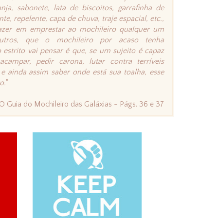
a, sabonete, lata de biscoitos, garrafinha de
e, repelente, capa de chuva, traje espacial, etc.,
prazer em emprestar ao mochileiro qualquer um
utros, que o mochileiro por acaso tenha
 estrito vai pensar é que, se um sujeito é capaz
campar, pedir carona, lutar contra terríveis
 e ainda assim saber onde está sua toalha, esse
o.
"
O Guia do Mochileiro das Galáxias - Págs. 36 e 37