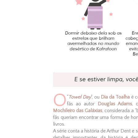
O
"
Towel Day
", ou
Dia da Toalha
é c
fãs ao autor
Douglas Adams
, 
Mochileiro das Galáxias
, considerada a "
fãs queriam encontrar uma forma de h
livros.
A série conta a história de Arthur Dent
detalhes importantes da história é de