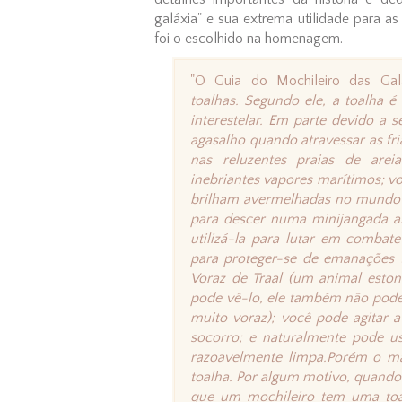
galáxia" e sua extrema utilidade para as
foi o escolhido na homenagem.
"O Guia do Mochileiro das Ga
toalhas.
Segundo ele, a toalha é
interestelar. Em parte devido a 
agasalho quando atravessar as fria
nas reluzentes praias de are
inebriantes vapores marítimos; v
brilham avermelhadas no mundo 
para descer numa minijangada a
utilizá-la para lutar em combat
para proteger-se de emanações tó
Voraz de Traal (um animal esto
pode vê-lo, ele também não pode 
muito voraz); você pode agitar 
socorro; e naturalmente pode us
razoavelmente limpa.
Porém o mai
toalha. Por algum motivo, quando
que um mochileiro tem uma toal