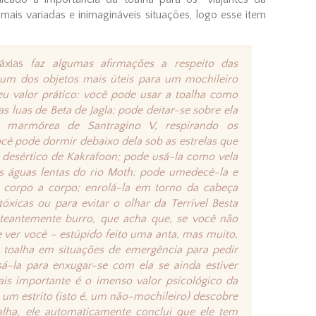
 mais variadas e inimagináveis situações, logo esse item
láxias
faz algumas afirmações a respeito das
 um dos objetos mais úteis para um mochileiro
seu valor prático: você pode usar a toalha como
s luas de Beta de Jagla; pode deitar-se sobre ela
ia marmórea de Santragino V, respirando os
ocê pode dormir debaixo dela sob as estrelas que
desértico de Kakrafoon; pode usá-la como vela
s águas lentas do rio Moth; pode umedecê-la e
e corpo a corpo; enrolá-la em torno da cabeça
xicas ou para evitar o olhar da Terrível Besta
nteantemente burro, que acha que, se você não
ver você – estúpido feito uma anta, mas muito,
a toalha em situações de emergência para pedir
á-la para enxugar-se com ela se ainda estiver
s importante é o imenso valor psicológico da
 um estrito (isto é, um não-mochileiro) descobre
ha, ele automaticamente conclui que ele tem