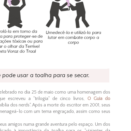
elebrado no dia 25 de maio como uma homenagem dos
que escreveu a "trilogia" de cinco livros,
O Guia do
bíblia dos nerds". Após a morte do escritor em 2001, seus
omenageá-lo com um tema engraçado, assim como seus
 e seus amigos numa grande aventura pelo espaço. Um dos
dicado à importância da toalha para os "viajantes da