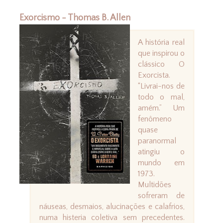
Exorcismo - Thomas B. Allen
A história real
que inspirou o
clássico O
Exorcista.
“Livrai-nos de
todo o mal,
amém.” Um
fenômeno
quase
paranormal
atingiu o
mundo em
1973.
Multidões
sofreram de
náuseas, desmaios, alucinações e calafrios,
numa histeria coletiva sem precedentes.