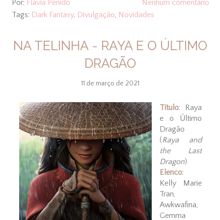
Por:
Flavia Penido
Nenhum comentário
Tags:
Dark Fantasy
,
Divulgação
,
Novidades
NA TELINHA - RAYA E O ÚLTIMO
DRAGÃO
11 de março de 2021
Título
: Raya
e o Último
Dragão
(
Raya and
the Last
Dragon
)
Elenco
:
Kelly Marie
Tran,
Awkwafina,
Gemma