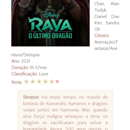
Chan, Alan
Tudyk,
Daniel Dae
Kim, Sandra
Oh
Gênero
:
Animação/F
antasia/Ave
ntura/Distopia
Ano
: 2021
Duração
: 1h 57min
Classificação
: Livre
★★★★★
♥
Nota
:
Sinopse:
Há muito tempo, no mundo de
fantasia de Kumandra, humanos e dragões
viviam juntos em harmonia. Mas quando
uma força maligna ameaçou a terra, os
dragões se sacrificaram para salvar a
humanidade. Agora, 500 anos depois, o