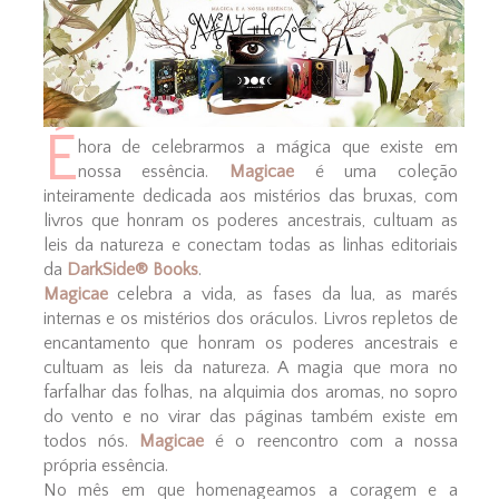
É
hora de celebrarmos a mágica que existe em
nossa essência.
Magicae
é uma coleção
inteiramente dedicada aos mistérios das bruxas, com
livros que honram os poderes ancestrais, cultuam as
leis da natureza e conectam todas as linhas editoriais
da
DarkSide®️ Books
.
Magicae
celebra a vida, as fases da lua, as marés
internas e os mistérios dos oráculos. Livros repletos de
encantamento que honram os poderes ancestrais e
cultuam as leis da natureza. A magia que mora no
farfalhar das folhas, na alquimia dos aromas, no sopro
do vento e no virar das páginas também existe em
todos nós.
Magicae
é o reencontro com a nossa
própria essência.
No mês em que homenageamos a coragem e a