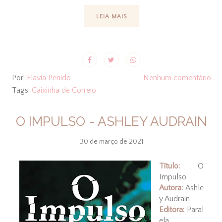
LEIA MAIS
Por:
Flavia Penido
Nenhum comentário
Tags:
Caixinha de Correio
O IMPULSO - ASHLEY AUDRAIN
30 de março de 2021
Título:
O
Impulso
Autora:
Ashle
y Audrain
Editora:
Paral
ela