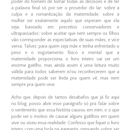
poder do homem de tomar todas as decisões e de ter
a palavra final só por ser o provedor do lar; sobre a
culpa e a romantização da maternidade; sobre a
mulher ser exatamente aquilo que esperam que ela
seja, baseado em preceitos conservadores e
ultrapassados; sobre aceitar que nem sempre os filhos
vão corresponder as expectativas de suas mães, e vice
versa. Talvez, para quem seja mãe e tenha enfrentado o
peso e o esgotamento físico e mental que a
maternidade proporciona, o livro inteiro vai ser um
enorme gatilho, mas ainda assim é uma leitura muito
válida para todos saberem e/ou reconhecerem que a
maternidade pode ser linda pra quem vê, mas nem
sempre pra quem vive.
Acho que, depois de tantos desabafos que já fiz aqui
no blog, posso abrir esse parágrafo só pra falar sobre
o sentimento que essa história causou em mim, e o que
pode ser o motivo de causar alguns gatilhos em quem
vive ou viveu essa realidade. Confesso que fiquei o livro
inteiro com uma bola na garganta, pensando sobre ser