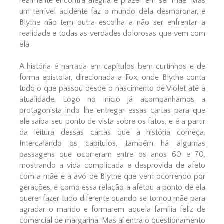
realmente encontra alegria e prazer em ser mãe. Mas
um terrível acidente faz o mundo dela desmoronar, e
Blythe não tem outra escolha a não ser enfrentar a
realidade e todas as verdades dolorosas que vem com
ela.
A história é narrada em capítulos bem curtinhos e de
forma epistolar, direcionada a Fox, onde Blythe conta
tudo o que passou desde o nascimento de Violet até a
atualidade. Logo no início já acompanhamos a
protagonista indo lhe entregar essas cartas para que
ele saiba seu ponto de vista sobre os fatos, e é a partir
da leitura dessas cartas que a história começa.
Intercalando os capítulos, também há algumas
passagens que ocorreram entre os anos 60 e 70,
mostrando a vida complicada e desprovida de afeto
com a mãe e a avó de Blythe que vem ocorrendo por
gerações, e como essa relação a afetou a ponto de ela
querer fazer tudo diferente quando se tornou mãe para
agradar o marido e formarem aquela família feliz de
comercial de margarina. Mas aí entra o questionamento