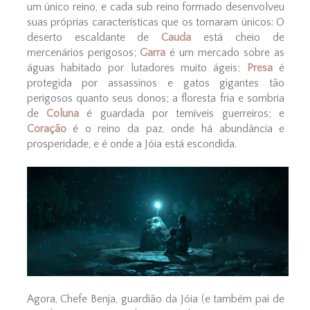
um único reino, e cada sub reino formado desenvolveu
suas próprias características que os tornaram únicos: O
deserto escaldante de
Cauda
está cheio de
mercenários perigosos;
Garra
é um mercado sobre as
águas habitado por lutadores muito ágeis;
Presa
é
protegida por assassinos e gatos gigantes tão
perigosos quanto seus donos; a floresta fria e sombria
de
Coluna
é guardada por temíveis guerreiros; e
Coração
é o reino da paz, onde há abundância e
prosperidade, e é onde a Jóia está escondida.
Agora, Chefe Benja, guardião da Jóia (e também pai de