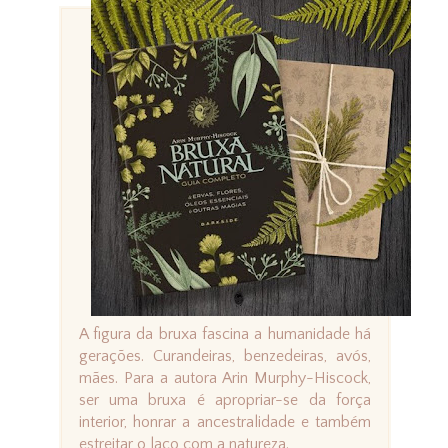
A figura da bruxa fascina a humanidade há
gerações. Curandeiras, benzedeiras, avós,
mães. Para a autora Arin Murphy-Hiscock,
ser uma bruxa é apropriar-se da força
interior, honrar a ancestralidade e também
estreitar o laço com a natureza.