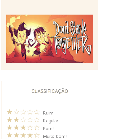
CLASSIFICAÇÃO
★☆☆☆☆
: Ruim!
★★☆☆☆
: Regular!
★★★☆☆
: Bom!
★★★★☆
: Muito Bom!