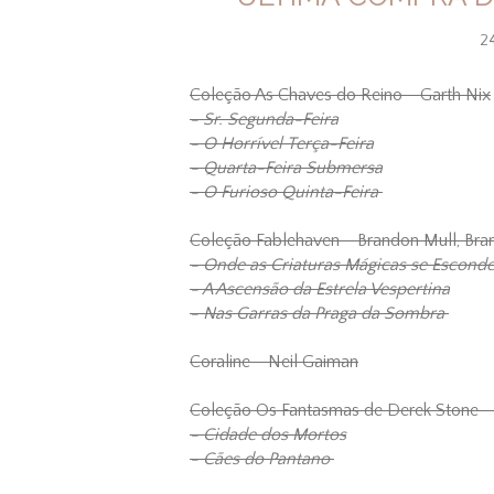
2
Coleção As Chaves do Reino - Garth Nix
- Sr. Segunda-Feira
- O Horrível Terça-Feira
- Quarta-Feira Submersa
- O Furioso Quinta-Feira
Coleção Fablehaven - Brandon Mull, Br
- Onde as Criaturas Mágicas se Escon
- A Ascensão da Estrela Vespertina
- Nas Garras da Praga da Sombra
Coraline - Neil Gaiman
Coleção Os Fantasmas de Derek Stone -
- Cidade dos Mortos
- Cães do Pantano