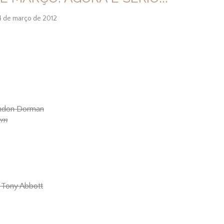
4 de março de 2012
andon Dorman
dem
 Tony Abbott