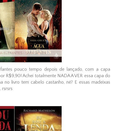
RA ELEFANTES - SARA GRUEN
fantes pouco tempo depois de lançado, com a capa
por R$9,90! Achei totalmente NADA A VER essa capa do
na no livro tem cabelo castanho, né? E essas madeixas
 rsrsrs