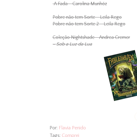
A Fada - Carolina Munhóz
Pobre não tem Sorte - Leila Rego
Pobre não tem Sorte 2 - Leila Rego
Coleção Nightshade - Andrea Cremer
- Sob a Luz da Lua
Por:
Flavia Penido
Tags:
Comprei