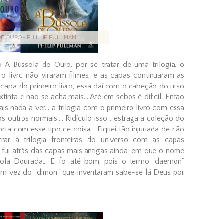
DE OURO - PHILLIP PULLMAN
 A Bússola de Ouro, por se tratar de uma trilogia, o
ro livro não viraram filmes, e as capas continuaram as
 capa do primeiro livro, essa daí com o cabeção do urso
extinta e não se acha mais... Até em sebos é difícil. Então
ais nada a ver... a trilogia com o primeiro livro com essa
s outros normais.... Ridículo isso... estraga a coleção do
orta com esse tipo de coisa... Fiquei tão injuriada de não
trar a trilogia fronteiras do universo com as capas
fui atrás das capas mais antigas ainda, em que o nome
sola Dourada... E foi até bom, pois o termo "daemon"
a, em vez do "dimon" que inventaram sabe-se lá Deus por