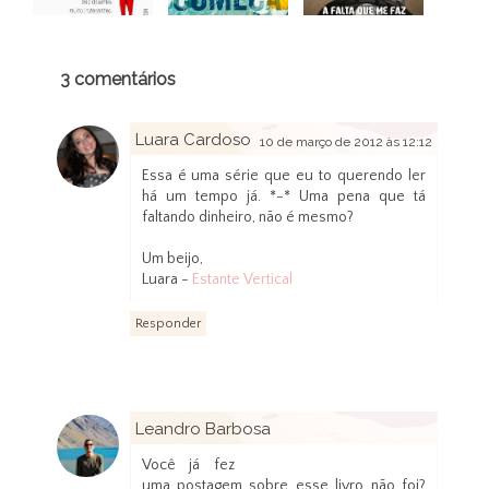
3 comentários
Luara Cardoso
10 de março de 2012 às 12:12
Essa é uma série que eu to querendo ler
há um tempo já. *-* Uma pena que tá
faltando dinheiro, não é mesmo?
Um beijo,
Luara -
Estante Vertical
Responder
Leandro Barbosa
12 de dezembro de 2012 às 22:41
Você já fez
uma postagem sobre esse livro não foi?