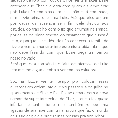
situação de fora com outros olhos, tentam fazer Lizzie
entender que Chaz é o cara com quem ela deve ficar
pois Luke não combina com ela e não está com nada,
mas Lizzie teima que ama Luke. Até que eles brigam
por causa da ausência sem fim dele devido aos
estudos, do trabalho com o tio que arrumou na França,
por causa do planejamento do casamento que nunca é
feito, e porque Luke além de não conhecer a família de
Lizzie e nem demonstrar interesse nisso, aida fala o que
não deve fazendo com que Lizzie peça um tempo
nesse noivado.
Será que toda a ausência e falta de interesse de Luke
tem mesmo alguma coisa a ver com os estudos?
Sozinha, Lizzie vai ter tempo pra colocar essas
questões em ordem, até que vai passar o 4 de Julho no
apartamento de Shari e Pat. Ela se depara com a nova
namorada super intelectual de Chaz, o que a faz quase
infartar de tanto ciúme, mas também recebe uma
ligação de sua mãe com uma notícia que faz o mundo
de Lizzie cair, e ela precisa ir as pressas pra Ann Arbor...