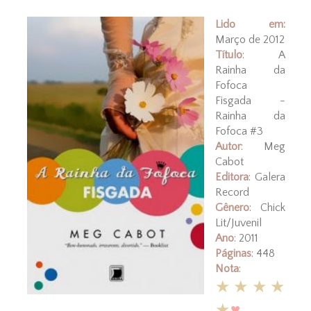
Lido em:
Março de 2012
Título
: A
Rainha da
Fofoca
Fisgada -
Rainha da
Fofoca #3
Autor
: Meg
Cabot
Editora
: Galera
Record
Gênero
: Chick
Lit/Juvenil
Ano
: 2011
Páginas
: 448
Nota
:
★★★★
★
♥