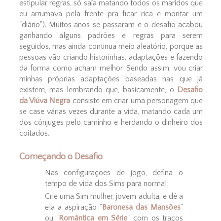
estipular regras, só saía matando todos os maridos que
eu arrumava pela frente pra ficar rica e montar um
"diário"). Muitos anos se passaram e o desafio acabou
ganhando alguns padrões e regras para serem
seguidos, mas ainda continua meio aleatório, porque as
pessoas vão criando historinhas, adaptações e fazendo
da forma como acham melhor. Sendo assim, vou criar
minhas próprias adaptações baseadas nas que já
existem, mas lembrando que, basicamente, o
Desafio
da Viúva Negra
consiste em criar uma personagem que
se case várias vezes durante a vida, matando cada um
dos cônjuges pelo caminho e herdando o dinheiro dos
coitados.
Começando o Desafio
Nas configurações de jogo, defina o
tempo de vida dos Sims para normal;
Crie uma Sim mulher, jovem adulta, e dê a
ela a aspiração "
Baronesa das Mansões
"
ou "
Romântica em Série
" com os traços