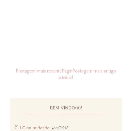
Postagem mais recente
Págin
Postagem mais antiga
a inicial
BEM VINDO(A)!
LC no ar desde:
Jan/2012