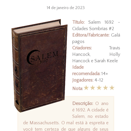
14 de janeiro de 2023
Título:
Salem 1692 -
Cidades Sombrias #2
Editora/Fabricante:
Galá
pagos
Criadores:
Travis
Hancock, Holly
Hancock e Sarah Keele
Idade
recomendada:
14+
Jogadores:
4-12
★★★★★
Nota
:
Descrição:
O ano
é 1692. A cidade é
Salem, no estado
de Massachusetts. O mal está à espreita e
você tem certeza de que alguns de seus