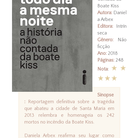
Boate Kiss
Autora:
Daniel
a Arbex
Editora:
Intrín
seca
Gênero:
Não
ficção
Ano:
2018
Páginas:
248
★★
Nota
:
★★★
Sinopse
:
Reportagem definitiva sobre a tragédia
que abateu a cidade de Santa Maria em
2013 relembra e homenageia os 242
mortos no incêndio da Boate Kiss.
Daniela Arbex reafirma seu lugar como