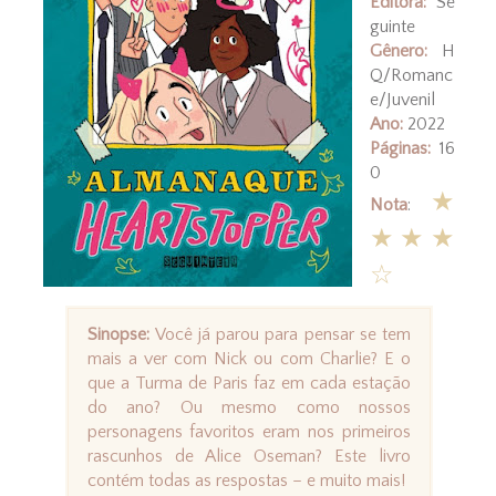
Editora:
Se
guinte
Gênero:
H
Q/Romanc
e/Juvenil
Ano:
2022
Páginas:
16
0
★
Nota
:
★★★
☆
Sinopse:
Você já parou para pensar se tem
mais a ver com Nick ou com Charlie? E o
que a Turma de Paris faz em cada estação
do ano? Ou mesmo como nossos
personagens favoritos eram nos primeiros
rascunhos de Alice Oseman? Este livro
contém todas as respostas – e muito mais!