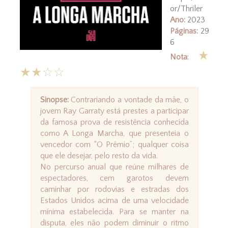
or/Thriler
Ano:
2023
Páginas:
29
6
★
Nota
:
★★☆☆
Sinopse:
Contrariando a vontade da mãe, o
jovem Ray Garraty está prestes a participar
da famosa prova de resistência conhecida
como A Longa Marcha, que presenteia o
vencedor com “O Prêmio”; qualquer coisa
que ele desejar, pelo resto da vida.
No percurso anual que reúne milhares de
espectadores, cem garotos devem
caminhar por rodovias e estradas dos
Estados Unidos acima de uma velocidade
mínima estabelecida. Para se manter na
disputa, eles não podem diminuir o ritmo