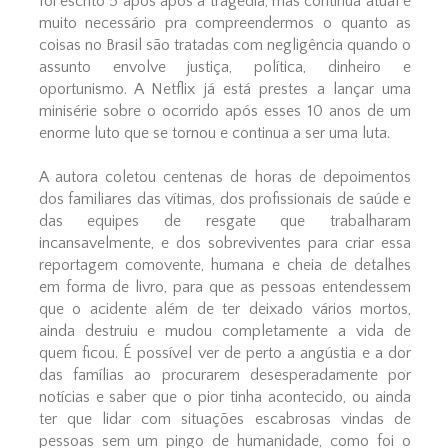
foi escrito 5 após após a tragédia, mas continua atual e
muito necessário pra compreendermos o quanto as
coisas no Brasil são tratadas com negligência quando o
assunto envolve justiça, política, dinheiro e
oportunismo. A Netflix já está prestes a lançar uma
minisérie sobre o ocorrido após esses 10 anos de um
enorme luto que se tornou e continua a ser uma luta.
A autora coletou centenas de horas de depoimentos
dos familiares das vítimas, dos profissionais de saúde e
das equipes de resgate que trabalharam
incansavelmente, e dos sobreviventes para criar essa
reportagem comovente, humana e cheia de detalhes
em forma de livro, para que as pessoas entendessem
que o acidente além de ter deixado vários mortos,
ainda destruiu e mudou completamente a vida de
quem ficou. É possível ver de perto a angústia e a dor
das famílias ao procurarem desesperadamente por
notícias e saber que o pior tinha acontecido, ou ainda
ter que lidar com situações escabrosas vindas de
pessoas sem um pingo de humanidade, como foi o