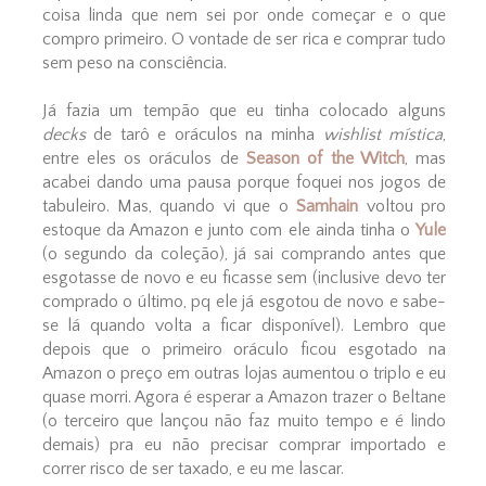
coisa linda que nem sei por onde começar e o que
compro primeiro. O vontade de ser rica e comprar tudo
sem peso na consciência.
Já fazia um tempão que eu tinha colocado alguns
decks
de tarô e oráculos na minha
wishlist mística
,
entre eles os oráculos de
Season of the Witch
, mas
acabei dando uma pausa porque foquei nos jogos de
tabuleiro. Mas, quando vi que o
Samhain
voltou pro
estoque da Amazon e junto com ele ainda tinha o
Yule
(o segundo da coleção), já sai comprando antes que
esgotasse de novo e eu ficasse sem (inclusive devo ter
comprado o último, pq ele já esgotou de novo e sabe-
se lá quando volta a ficar disponível). Lembro que
depois que o primeiro oráculo ficou esgotado na
Amazon o preço em outras lojas aumentou o triplo e eu
quase morri. Agora é esperar a Amazon trazer o Beltane
(o terceiro que lançou não faz muito tempo e é lindo
demais) pra eu não precisar comprar importado e
correr risco de ser taxado, e eu me lascar.