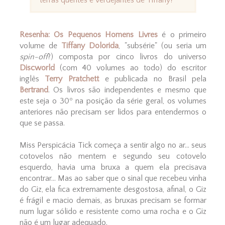
terras quentes e verdejantes de Tiffany?
Resenha:
Os Pequenos Homens Livres
é o primeiro
volume de
Tiffany Dolorida
, "subsérie" (ou seria um
spin-off
?) composta por cinco livros do universo
Discworld
(com 40 volumes ao todo)
do escritor
inglês
Terry Pratchett
e publicada no Brasil pela
Bertrand
. Os livros são independentes e mesmo que
este seja o 30º na posição da série geral, os volumes
anteriores não precisam ser lidos para entendermos o
que se passa.
Miss Perspicácia Tick começa a sentir algo no ar... seus
cotovelos não mentem e segundo seu cotovelo
esquerdo, havia uma bruxa a quem ela precisava
encontrar... Mas ao saber que o sinal que recebeu vinha
do Giz, ela fica extremamente desgostosa, afinal, o Giz
é frágil e macio demais, as bruxas precisam se formar
num lugar sólido e resistente como uma rocha e o Giz
não é um lugar adequado.