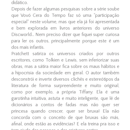
didático.
Depois de fazer algumas pesquisas sobre a série soube
que Vovó Cera do Tempo faz só uma "participação
especial" neste volume, mas que ela já foi apresentada
e bem explorada em livros anteriores do universo
Discworld... Nem preciso dizer que fiquei super curiosa
para ler os outros, principalmente porque este é um
dos mais infantis.
Pratchett satiriza os universos criados por outros
escritores, como Tolkien e Lewis, sem inferiorizar suas
obras, mas a sátira maior fica sobre os maus hábitos e
a hipocrisia da sociedade em geral. O autor também
desconstrói e inverte diversos clichês e estereótipos da
literatura de forma surpreendente e muito original,
como por exemplo, a própria Tiffany. Ela é uma
garotinha intuitiva, astuta e muito inteligente, que lê de
dicionários a contos de fadas mas não quer ser
princesa quando crescer, quer ser bruxa! Ela não
concorda com o conceito de que bruxas são más,
afinal, onde estão as evidências? E ela treina pra isso e