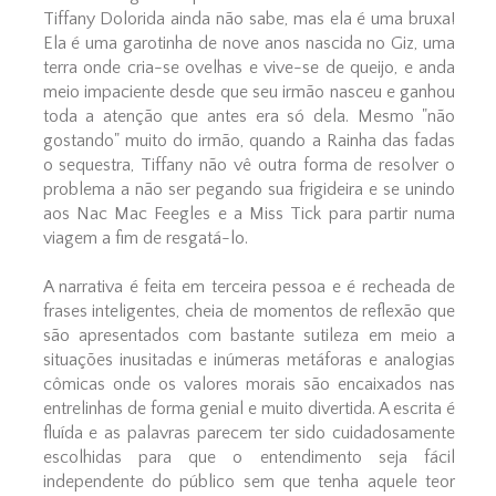
Tiffany Dolorida ainda não sabe, mas ela é uma bruxa!
Ela é uma garotinha de nove anos nascida no Giz, uma
terra onde cria-se ovelhas e vive-se de queijo, e anda
meio impaciente desde que seu irmão nasceu e ganhou
toda a atenção que antes era só dela. Mesmo "não
gostando" muito do irmão, quando a Rainha das fadas
o sequestra, Tiffany não vê outra forma de resolver o
problema a não ser pegando sua frigideira e se unindo
aos Nac Mac Feegles e a Miss Tick para partir numa
viagem a fim de resgatá-lo.
A narrativa é feita em terceira pessoa e é recheada de
frases inteligentes, cheia de momentos de reflexão que
são apresentados com bastante sutileza em meio a
situações inusitadas e inúmeras metáforas e analogias
cômicas onde os valores morais são encaixados nas
entrelinhas de forma genial e muito divertida. A escrita é
fluída e as palavras parecem ter sido cuidadosamente
escolhidas para que o entendimento seja fácil
independente do público sem que tenha aquele teor