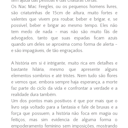
tem ajuda das pessoas e das criaturas certas.
Os Nac Mac Feegles, ou os pequenos homens livres,
são criaturinhas de 15cm de altura, muito fortes e
valentes que vivem pra roubar, beber e brigar, e, se
possível, beber e brigar ao mesmo tempo. Eles não
tem medo de nada - mas não são muito fãs de
advogados, tanto que suas espadas ficam azuis
quando um deles se aproxima como forma de alerta -
e são impagáveis, de tão engraçados.
A história em si é intrigante, muito rica em detalhes e
bastante hilária, mesmo que apresente alguns
elementos sombrios e até tristes. Nem tudo são flores
e vemos que, embora sempre haja esperança, a morte
faz parte do ciclo da vida e confrontar a verdade e a
realidade dura também.
Um dos pontos mais positivos é que por mais que o
livro seja voltado para a fantasia e fale de bruxas e a
força que possuem, a história não foca em magia ou
feitiços, mas sim evidencia de alguma forma o
empoderamento feminino sem imposições, mostrando