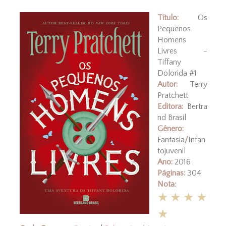
Título:
Os
Pequenos
Homens
Livres -
Tiffany
Dolorida #1
Autor:
Terry
Pratchett
Editora:
Bertra
nd Brasil
Gênero:
Fantasia
/
Infan
tojuvenil
Ano:
2016
Páginas:
304
Nota
:
★★★★
★