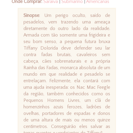
Onde Comprar:
Saraiva
|
Submarino
|
Americanas
Sinopse
: Um perigo oculto, saído de
pesadelos, vem trazendo uma ameaça
diretamente do outro lado da realidade.
Armada com tão somente uma frigideira e
seu bom senso, a pequena futura bruxa
Tiffany Dolorida deve defender seu lar
contra fadas brutais, cavaleiros sem
cabeça, cães sobrenaturais e a própria
Rainha das Fadas, monarca absoluta de um
mundo em que realidade e pesadelo se
entrelaçam. Felizmente, ela contará com
uma ajuda inesperada: os Nac Mac Feegle
da região, também conhecidos como os
Pequenos Homens Livres, um clã de
homenzinhos azuis ferozes, ladrões de
ovelhas, portadores de espadas e donos
de uma altura de mais ou menos quinze
centímetros. Conseguirão eles salvar as