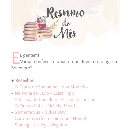
E
i, gentem!
Vamo conferir o
pouco
que teve no blog em
Setembro?
♥
Resenhas
-
O Diário de Samantha - Ana Monteiro
-
Na Porta ao Lado - Luiza Trigo
-
A Rainha do Castelo de Ar - Stieg Larsson
-
O Círculo Rubi - Richelle Mead
-
Somente Sua - Sylvia Day
-
Garota Imperfeita - Simmone Howell
-
Starling - Lesley Livingston