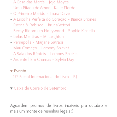
-
A Casa das Marés - Jojo Moyes
-
Uma Pitada de Amor - Katie Fforde
-
O Primeiro Marido - Laura Dave
-
A Escolha Perfeita do Coração - Bianca Briones
-
Rotina & Rabisco - Bruna Vettori
-
Becky Bloom em Hollywood - Sophie Kinsella
-
Belas Mentiras - M. Leighton
-
Persépolis - Marjane Satr
api
-
Mau Começo - Lemony Snicket
-
A Sala dos Répteis - Lemony Snicket
-
Ardente | Em Chamas - Sylvia Day
♥ Evento
-
17ª Bienal Internacional do Livro - RJ
♥
Caixa de Correio de Setembro
Aguardem promos de livros incríveis pra outubro e
mais um monte de resenhas legais :)