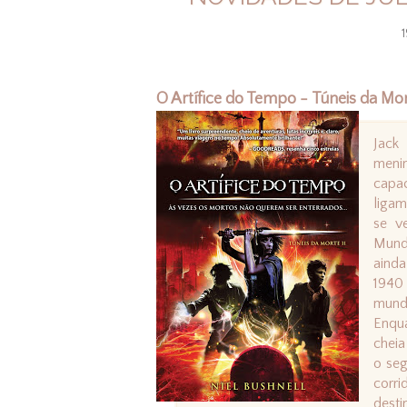
1
O Artífice do Tempo - Túneis da Mor
Jack
meni
capac
ligam
se v
Mund
ainda
1940 
mund
Enqu
cheia
o seg
corr
desti