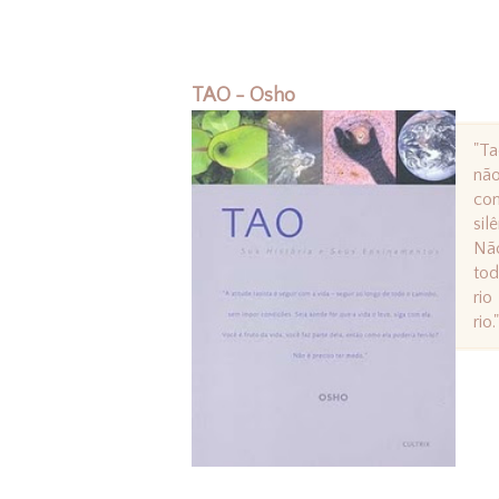
TAO - Osho
"Ta
não
con
sil
Não
tod
rio
rio