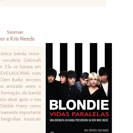
Seoman
ter e Kris Needs
 icônica banda nova-
a vocalista Deborah
in. Ela se baseia em
REVELADORAS com
Clem Burke, terceiro
a amizade entre o
a formação da banda
ria atual após o seu
e Debbie Harry como
tremamente importante
iografias musicais