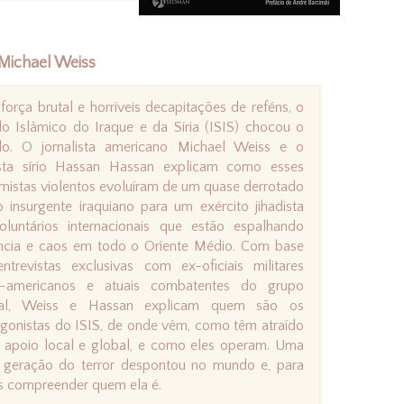
 Michael Weiss
orça brutal e horríveis decapitações de reféns, o
o Islâmico do Iraque e da Síria (ISIS) chocou o
o. O jornalista americano Michael Weiss e o
ista sírio Hassan Hassan explicam como esses
mistas violentos evoluíram de um quase derrotado
 insurgente iraquiano para um exército jihadista
oluntários internacionais que estão espalhando
ência e caos em todo o Oriente Médio. Com base
ntrevistas exclusivas com ex-oficiais militares
e-americanos e atuais combatentes do grupo
cal, Weiss e Hassan explicam quem são os
gonistas do ISIS, de onde vêm, como têm atraído
o apoio local e global, e como eles operam. Uma
 geração do terror despontou no mundo e, para
s compreender quem ela é.