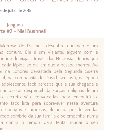
9 de julho de 2015
Jangada
te #2 - Niel Bushnell
 Morrow, de 13 anos, descobre que não é um
no comum. Ele é um Viajante, alguém com a
idade de viajar através das Necrovias, túneis que
 cada lápide ao dia em que a pessoa morreu. Ao
er na Londres devastada pela Segunda Guerra
ial, na companhia de David, seu avô, na época
 adolescente, Jack percebe que a sua chegada a
não passou despercebida. Forças malignas de um
o secreto são convocadas para encontrá-lo.
anto Jack luta para sobreviver nessa aventura
 de perigos e surpresas, ele acaba por desvendar
redo sombrio da sua família e se empenha, numa
ida contra o tempo, para tentar mudar o seu
no.