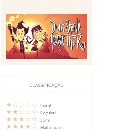
CLASSIFICAÇÃO
★☆☆☆☆
: Ruim!
★★☆☆☆
: Regular!
★★★☆☆
: Bom!
★★★★☆
: Muito Bom!