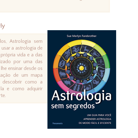
ly
los, Astrologia sem
sar a astrologia de
própria vida e a das
alizado por uma das
 lhe ensinar desde os
pretação de um mapa
ai descobrir como a
-la e como adquirir
te.