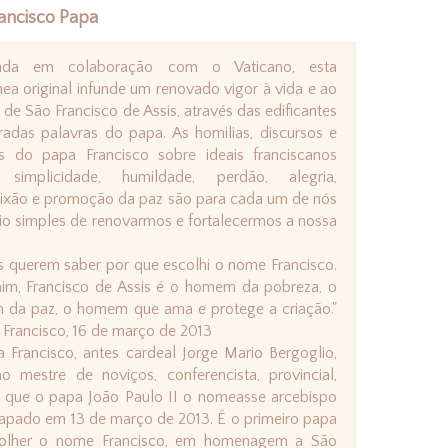
rancisco Papa
cada em colaboração com o Vaticano, esta
nea original infunde um renovado vigor à vida e ao
 de São Francisco de Assis, através das edificantes
iradas palavras do papa. As homilias, discursos e
os do papa Francisco sobre ideais franciscanos
simplicidade, humildade, perdão, alegria,
xão e promoção da paz são para cada um de nós
o simples de renovarmos e fortalecermos a nossa
s querem saber por que escolhi o nome Francisco.
im, Francisco de Assis é o homem da pobreza, o
da paz, o homem que ama e protege a criação."
 Francisco, 16 de março de 2013
 Francisco, antes cardeal Jorge Mario Bergoglio,
mo mestre de noviços, conferencista, provincial,
tes que o papa João Paulo II o nomeasse arcebispo
 papado em 13 de março de 2013. É o primeiro papa
colher o nome Francisco, em homenagem a São