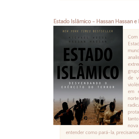
Estado Islâmico - Hassan Hassan e
Com f
Estad
mund
anal
extre
grupo
de v
viol
em e
nort
radi
prota
tant
nova
entender como pará-la, precisamo