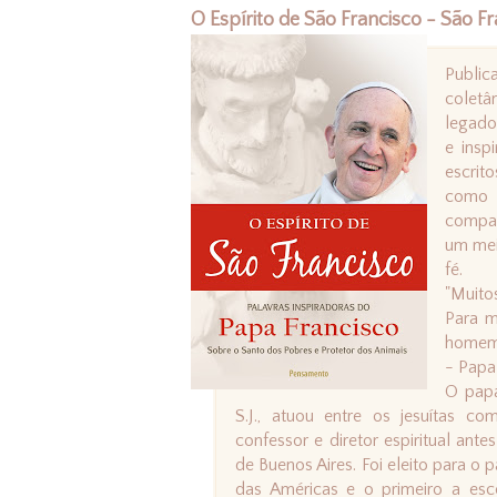
O Espírito de São Francisco - São F
Publi
coletâ
legado
e insp
escrit
como 
compai
um mei
fé.
"Muito
Para m
homem 
- Papa
O papa
S.J., atuou entre os jesuítas co
confessor e diretor espiritual an
de Buenos Aires. Foi eleito para o
das Américas e o primeiro a es