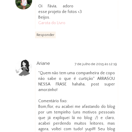
7 de julho de 2015 às 09:01
Oi Fávia, adoro
esse projeto de fotos <3
Beijos.
Garota do Livro
Responder
Ariane
7 de julho de 2015 às 12:19
"Quem não tem uma companheira de copo
não sabe o que é curtição" ARRASOU
NESSA FRASE hahaha, post super
amorzinho!
Comentário fixo:
Bom,flor, eu acabei me afastando do blog
por um tempinho (uns motivos pessoais
que já expliquei lá no blog :/) e claro,
acabei perdendo muitos leitores, mas
agora, voltei com tudo! yupi!!! Seu blog