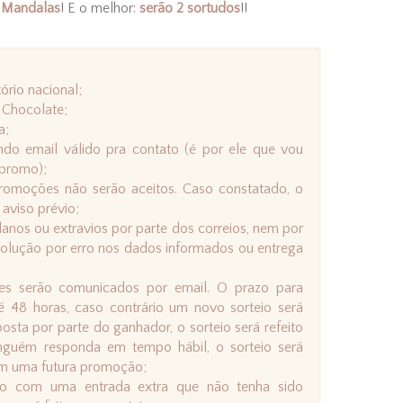
s Mandalas
! E o melhor:
serão 2 sortudos
!!
ório nacional;
e Chocolate;
a;
do email válido pra contato (é por ele que vou
 promo);
 promoções não serão aceitos. Caso constatado, o
aviso prévio;
anos ou extravios por parte dos correios, nem por
lução por erro nos dados informados ou entrega
es serão comunicados por email. O prazo para
 48 horas, caso contrário um novo sorteio será
osta por parte do ganhador, o sorteio será refeito
nguém responda em tempo hábil, o sorteio será
 em uma futura promoção;
do com uma entrada extra que não tenha sido