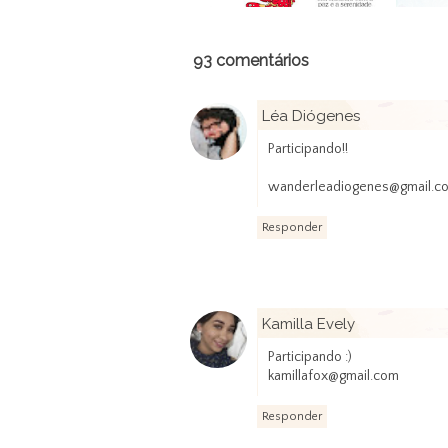
93 comentários
Léa Diógenes
Participando!!
wanderleadiogenes@gmail.c
Responder
Kamilla Evely
Participando :)
kamillafox@gmail.com
Responder