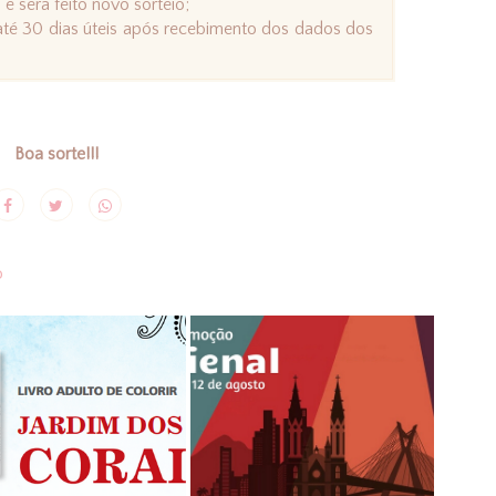
 e será feito novo sorteio;
 até 30 dias úteis após recebimento dos dados dos
Boa sorte!!!
o