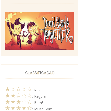
CLASSIFICAÇÃO
★☆☆☆☆
: Ruim!
★★☆☆☆
: Regular!
★★★☆☆
: Bom!
★★★★☆
: Muito Bom!