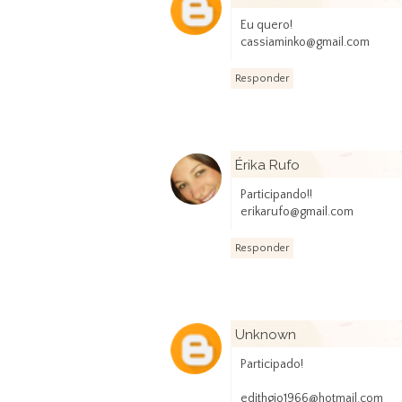
Eu quero!
cassiaminko@gmail.com
Responder
Érika Rufo
Participando!!
erikarufo@gmail.com
Responder
Unknown
Participado!
edithgio1966@hotmail.com