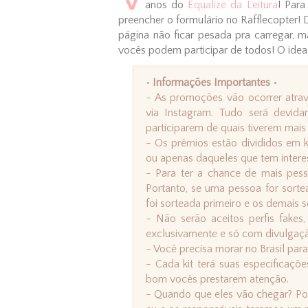
anos do
Equalize da Leitura
! Para
preencher o formulário no Rafflecopter! 
página não ficar pesada pra carregar, m
vocês podem participar de todos! O ideal
• Informações Importantes •
- As promoções vão ocorrer atrav
via Instagram. Tudo será devid
participarem de quais tiverem mais i
- Os prêmios estão divididos em k
ou apenas daqueles que tem interes
- Para ter a chance de mais pes
Portanto, se uma pessoa for sorte
foi sorteada primeiro e os demais so
- Não serão aceitos perfis fakes
exclusivamente e só com divulgaç
- Você precisa morar no Brasil para
- Cada kit terá suas especificaçõ
bom vocês prestarem atenção.
- Quando que eles vão chegar? Por