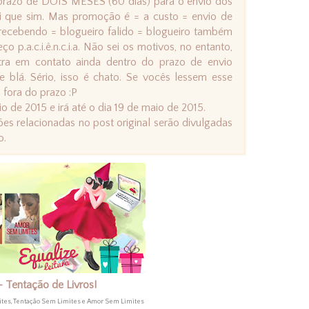
prazo de DOIS MESES (60 dias) para o envio dos
i que sim. Mas promoção é = a custo = envio de
s recebendo = blogueiro falido = blogueiro também
p.a.c.i.ê.n.c.i.a. Não sei os motivos, no entanto,
ra em contato ainda dentro do prazo de envio
blá. Sério, isso é chato. Se vocês lessem esse
 fora do prazo :P
de 2015 e irá até o dia 19 de maio de 2015.
es relacionadas no post original serão divulgadas
o.
 – Tentação de Livros!
ites, Tentação Sem Limites e Amor Sem Limites