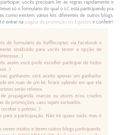
 participar, vocês precisam ler as regras rapidamente e
Deixei só o formulário do qual o LC está participando pra
as como existem vários kits diferentes de outros blogs,
 é entrar na
página da promoção no Equalize
e conferir!
és de formulário do Rafflecopter, via Facebook e
amente sinalizado para vocês terem a opção de
nteresse. ;)
its, assim você pode escolher participar de todos
se. ;)
soas ganharem, será aceito apenas um ganhador.
ada em mais de um kit, ficará valendo em que ela
rteios serão refeitos.
, de propaganda, marcas ou atores e/ou criados
ão de promoções, caso sejam sorteados.
 receber o prêmio. :)
es para a participação. Não irá quase nada, mas é
 serem muitos e terem outros blogs participando,