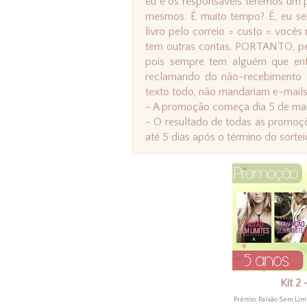
eu e os responsáveis teremos um 
mesmos. É muito tempo? É, eu se
livro pelo correio = custo = você
tem outras contas. PORTANTO, peço 
pois sempre tem alguém que ent
reclamando do não-recebimento e 
texto todo, não mandariam e-mails
- A promoção começa dia 5 de maio 
- O resultado de todas as promoçõ
até 5 dias após o término do sortei
Kit 2
Prêmio: Paixão Sem Lim