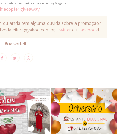
ze da Leitura, Livros e Chocolate e Livros y Viagens
fflecopter giveaway
io ou ainda tem alguma dúvida sobre a promoção?
lizedaleitura@yahoo.com.br,
Twitter
ou
Facebook
!
Boa sorte!!