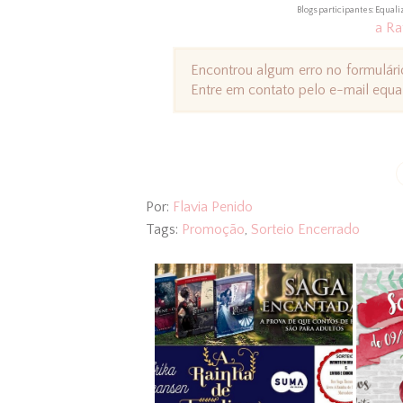
Blogs participantes: Equali
a Ra
Encontrou algum erro no formulár
Entre em contato pelo e-mail equa
Por:
Flavia Penido
Tags:
Promoção
,
Sorteio Encerrado