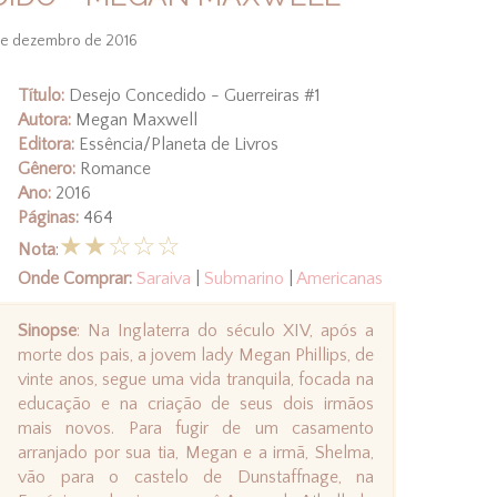
de dezembro de 2016
Título:
Desejo Concedido - Guerreiras #1
Autora:
Megan Maxwell
Editora:
Essência/Planeta de Livros
Gênero:
Romance
Ano:
2016
Páginas:
464
★★☆☆☆
Nota
:
Onde Comprar:
Saraiva
|
Submarino
|
Americanas
Sinopse
: Na Inglaterra do século XIV, após a
morte dos pais, a jovem lady Megan Phillips, de
vinte anos, segue uma vida tranquila, focada na
educação e na criação de seus dois irmãos
mais novos. Para fugir de um casamento
arranjado por sua tia, Megan e a irmã, Shelma,
vão para o castelo de Dunstaffnage, na