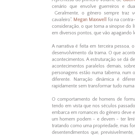
cenário que envolve guerreiros e du
Geralmente, o gênero sempre traz ve
cavaleiro".
Megan Maxwell
foi na contra
consideração, o que torna a sinopse do li
em diversos pontos, que vão apagando le
A narrativa é feita em terceira pessoa,
desenvolvimento da trama. O que aconte
acontecimentos. A estruturação se dá d
acontecimentos paralelos demais, sob
personagens estão numa taberna, num o
diferente. Narração dinâmica é difere
rapidamente sem transformar tudo numa
O comportamento de homens de forma 
tendo em vista que nos séculos passados
embarca em romances do gênero deve esta
um homem podem - e devem - ter limit
tratando como uma propriedade, mas fora
desentendimentos que, previsivelmente,