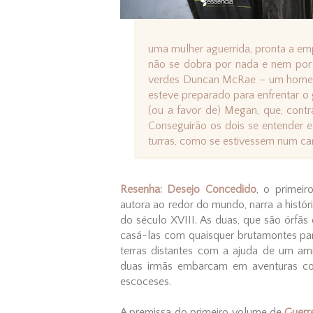
uma mulher aguerrida, pronta a em
não se dobra por nada e nem por 
verdes Duncan McRae – um homem 
esteve preparado para enfrentar o 
(ou a favor de) Megan, que, cont
Conseguirão os dois se entender e
turras, como se estivessem num c
Resenha:
Desejo Concedido
, o primeir
autora ao redor do mundo, narra a histó
do século XVIII. As duas, que são órfã
casá-las com quaisquer brutamontes par
terras distantes com a ajuda de um ami
duas irmãs embarcam em aventuras com
escoceses.
A premissa do primeiro volume de
Guerr