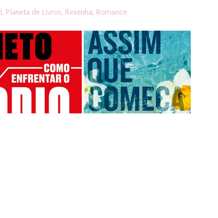
l
,
Planeta de Livros
,
Resenha
,
Romance