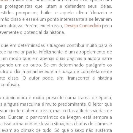
as protagonistas que lutam e defendem seus ideias.
stidos pomposos, bailes e aquele clima "donzela e
-mão disso e esse é um ponto interessante a se levar em
vro atrativa. Porém, exceto isso,
Desejo Concedido
peca
vemente o potencial da história.
 o que em determinadas situações contribui muito para o
ce na maior parte, infelizmente, é um atropelamento de
e um modo que, em apenas duas páginas a autora narre
repondo um ao outro. Se em determinado parágrafo os
utro o dia já amanheceu e a situação é completamente
nte disso. O autor pode, sim, transcorrer a história
 confusão.
dominadora é muito presente numa trama de época,
 a figura masculina é muito predominante. O leitor que
r ciente e aberto a isso, mas certas atitudes vindas de
es. Duncan, o par romântico de Megan, está sempre a
 isso a imaturidade leva a situações chatas de ciúmes e
 levam ao clímax de tudo. Só que o sexo não sustenta