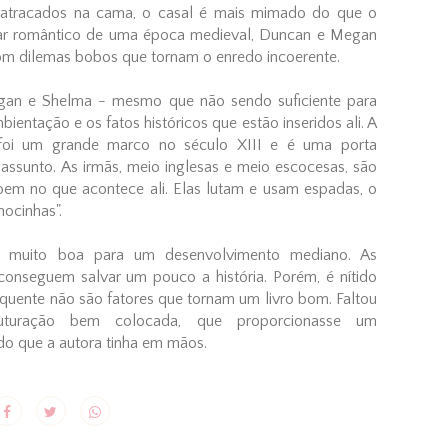
 atracados na cama, o casal é mais mimado do que o
ar romântico de uma época medieval, Duncan e Megan
m dilemas bobos que tornam o enredo incoerente.
egan e Shelma - mesmo que não sendo suficiente para
bientação e os fatos históricos que estão inseridos ali. A
foi um grande marco no século XIII e é uma porta
 assunto. As irmãs, meio inglesas e meio escocesas, são
 bem no que acontece ali. Elas lutam e usam espadas, o
ocinhas".
 muito boa para um desenvolvimento mediano. As
conseguem salvar um pouco a história. Porém, é nítido
 quente não são fatores que tornam um livro bom. Faltou
uturação bem colocada, que proporcionasse um
o que a autora tinha em mãos.