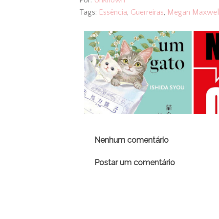
Tags:
Essência
,
Guerreiras
,
Megan Maxwel
Nenhum comentário
Postar um comentário