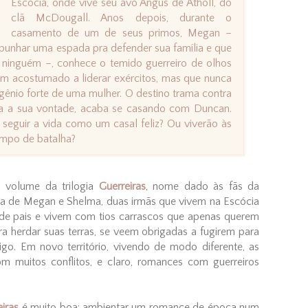
Escócia, onde vive seu avô Angus de Atholl, do
clã McDougall. Anos depois, durante o
casamento de um de seus primos, Megan –
punhar uma espada pra defender sua família e que
ninguém –, conhece o temido guerreiro de olhos
acostumado a liderar exércitos, mas que nunca
gênio forte de uma mulher. O destino trama contra
ra a sua vontade, acaba se casando com Duncan.
 seguir a vida como um casal feliz? Ou viverão às
ampo de batalha?
o volume da trilogia
Guerreiras
, nome dado às fãs da
ria de Megan e Shelma, duas irmãs que vivem na Escócia
s de pais e vivem com tios carrascos que apenas querem
a herdar suas terras, se veem obrigadas a fugirem para
go. Em novo território, vivendo de modo diferente, as
 muitos conflitos, e claro, romances com guerreiros
eiras
é muito boa: ambientar um romance de época num