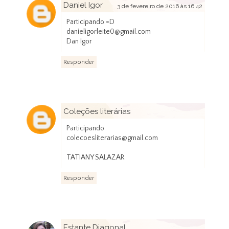
Daniel Igor
3 de fevereiro de 2016 às 16:42
Participando =D
danieligorleite0@gmail.com
Dan Igor
Responder
Coleções literárias
5 de fevereiro de 2016 às 17:52
Participando
colecoesliterarias@gmail.com
TATIANY SALAZAR
Responder
Estante Diagonal