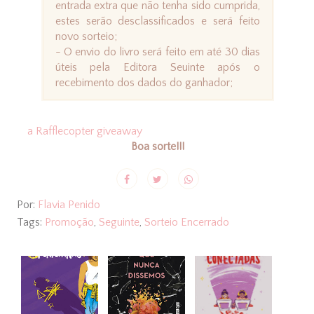
entrada extra que não tenha sido cumprida,
estes serão desclassificados e será feito
novo sorteio;
- O envio do livro será feito em até 30 dias
úteis pela Editora Seuinte após o
recebimento dos dados do ganhador;
a Rafflecopter giveaway
Boa sorte!!!
Por:
Flavia Penido
Tags:
Promoção
,
Seguinte
,
Sorteio Encerrado