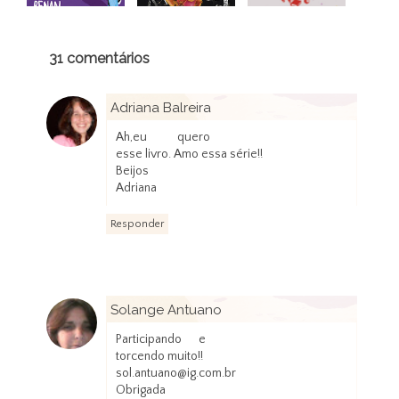
31 comentários
Adriana Balreira
21 de janeiro de 2016 às 21:55
Ah,eu quero
esse livro. Amo essa série!!
Beijos
Adriana
Responder
Solange Antuano
22 de janeiro de 2016 às 08:44
Participando e
torcendo muito!!
sol.antuano@ig.com.br
Obrigada