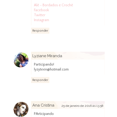
Alê - Bordados e Crochê
Facebook
Twitter
Instagram
Responder
Lyziane Miranda
25 de janeiro de 2016 às 13:47
Participando!
lyzyteen@hotmail.com
Responder
Ana Cristina
25 de janeiro de 2016 às 13:58
PArticipando