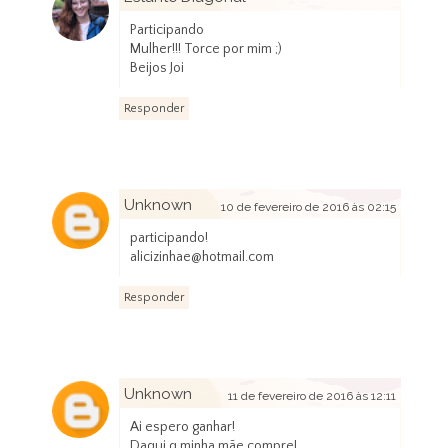
8 de fevereiro de 2016 às 19:05
Participando
Mulher!!! Torce por mim ;)
Beijos Joi
Responder
Unknown
10 de fevereiro de 2016 às 02:15
participando!
alicizinhae@hotmail.com
Responder
Unknown
11 de fevereiro de 2016 às 12:11
Ai espero ganhar!
Daqui q minha mãe compre!