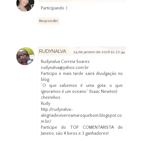
24 de janeiro de 2016 às 10:48
Participando :)
Responder
RUDYNALVA
24 de janeiro de 2016 às 22:44
Rudynalva Correia Soares
rudynalva@yahoo.com.br
Participo e mais tarde sairá divulgação no
blog.
“O que sabemos é uma gota; o que
ignoramos é um oceano.” (Isaac Newton)
cheirinhos
Rudy
http://rudynalva-
alegriadevivereamaroquebom.blogspot.co
m.br/
Participe do TOP COMENTARISTA de
Janeiro, são 4 livros e 3 ganhadores!