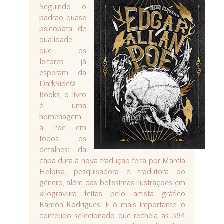
Seguindo o
padrão quase
psicopata de
qualidade
que os
leitores já
esperam da
DarkSide®
Books, o livro
é uma
homenagem
a Poe em
todos os
detalhes: da
capa dura à nova tradução feita por Marcia
Heloisa, pesquisadora e tradutora do
gênero, além das belíssimas ilustrações em
xilogravura feitas pelo artista gráfico
Ramon Rodrigues. E o mais importante: o
conteúdo selecionado que recheia as 384