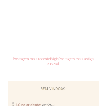
Postagem mais recente
Págin
Postagem mais antiga
a inicial
BEM VINDO(A)!
LC no ar desde:
Jan/2012