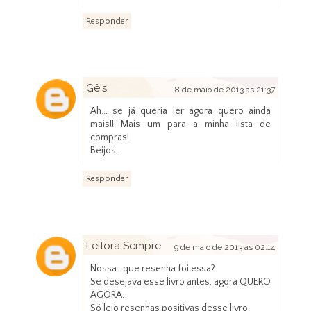
Responder
Gê's
8 de maio de 2013 às 21:37
Ah... se já queria ler agora quero ainda
mais!! Mais um para a minha lista de
compras!
Beijos.
Responder
Leitora Sempre
9 de maio de 2013 às 02:14
Nossa.. que resenha foi essa?
Se desejava esse livro antes, agora QUERO
AGORA.
Só leio resenhas positivas desse livro.