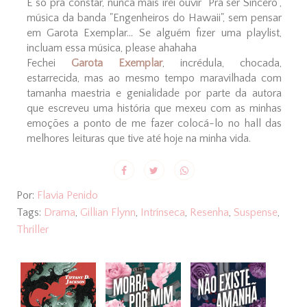
E só pra constar, nunca mais irei ouvir "Pra ser Sincero",
música da banda "Engenheiros do Hawaii", sem pensar
em Garota Exemplar... Se alguém fizer uma playlist,
incluam essa música, please ahahaha
Fechei
Garota Exemplar
, incrédula, chocada,
estarrecida, mas ao mesmo tempo maravilhada com
tamanha maestria e genialidade por parte da autora
que escreveu uma história que mexeu com as minhas
emoções a ponto de me fazer colocá-lo no hall das
melhores leituras que tive até hoje na minha vida.
Por:
Flavia Penido
Tags:
Drama
,
Gillian Flynn
,
Intrínseca
,
Resenha
,
Suspense
,
Thriller