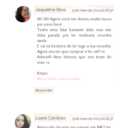
Jaqueline Silva
9 de maio de 2013 às 18:57
Ah OK! Agora você me deixou muiito louca
por esse livro!
Tenho visto falar bastante dele, mas não
tinha parado pra ler nenhuma resenha
ainda.
E caí na besteira de ler logo a tua resenha.
Agora vou ter que comprar e ler, né!? rs
Adorei!!! Amo historia que nos tiram do
eixo. rs
Beijos
Meus livros, meu mundo.
Responder
Luara Cardoso
9 de maio de 2013 às 19:37
Agora não dá nem pra pensar em NÃO ler,