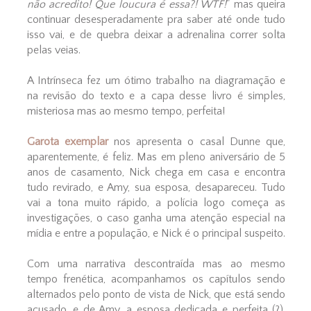
não acredito! Que loucura é essa?! WTF!
" mas queira
continuar desesperadamente pra saber até onde tudo
isso vai, e de quebra deixar a adrenalina correr solta
pelas veias.
A Intrínseca fez um ótimo trabalho na diagramação e
na revisão do texto e a capa desse livro é simples,
misteriosa mas ao mesmo tempo, perfeita!
Garota exemplar
nos apresenta o casal Dunne que,
aparentemente, é feliz. Mas em pleno aniversário de 5
anos de casamento, Nick chega em casa e encontra
tudo revirado, e Amy, sua esposa, desapareceu. Tudo
vai a tona muito rápido, a polícia logo começa as
investigações, o caso ganha uma atenção especial na
mídia e entre a população, e Nick é o principal suspeito.
Com uma narrativa descontraída mas ao mesmo
tempo frenética, acompanhamos os capítulos sendo
alternados pelo ponto de vista de Nick, que está sendo
acusado, e de Amy, a esposa dedicada e perfeita (?),