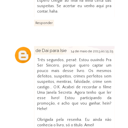
Espero chegar ao final na linha certa das
suspeitas. Se acertar eu venho aqui pra
contar, haha.
Responder
de Dai para Isie
14 de maio de 2013 às 15:25
Três segundos, peraê. Estou ouvindo Pra
Ser Sincero, porque quero captar um
pouco mais desse livro. Os mesmos
defeitos, suspeitos, crimes perfeitos sem
suspeitos, mentiras, falsidade, crime sem
castigo... O.K. Acabei de recordar o filme
Uma Janela Secreta. Agora tenho que ler
esse livro! Estou participando da
promoção, e acho que vou ganhar, hein?
Hehe!
Obrigada pela resenha. Eu ainda não
conhecia o livro, só o título. Amei!