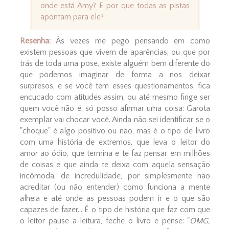
onde está Amy? E por que todas as pistas
apontam para ele?
Resenha:
Às vezes me pego pensando em como
existem pessoas que vivem de aparências, ou que por
trás de toda uma pose, existe alguém bem diferente do
que podemos imaginar de forma a nos deixar
surpresos, e se você tem esses questionamentos, fica
encucado com atitudes assim, ou até mesmo finge ser
quem você não é, só posso afirmar uma coisa: Garota
exemplar vai chocar você. Ainda não sei identificar se o
"choque" é algo positivo ou não, mas é o tipo de livro
com uma história de extremos, que leva o leitor do
amor ao ódio, que termina e te faz pensar em milhões
de coisas e que ainda te deixa com aquela sensação
incômoda, de incredulidade, por simplesmente não
acreditar (ou não entender) como funciona a mente
alheia e até onde as pessoas podem ir e o que são
capazes de fazer... É o tipo de história que faz com que
o leitor pause a leitura, feche o livro e pense: "
OMG,