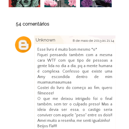
54 comentários
Unknown
8 de maio de 2013 às 21:14
Esse livro é muito bom mesmo *o*
Fiquei pensando também com a mesma
cara WTF com que tipo de pessoas a
gente lida no dia a dia, pq a mente humana
é complexa. Confesso que existe uma
Amy escondida dentro de mim
muamaumaaumuaa
Gostei do livro do começo ao fim, quero
filmeeee!
O que me deixou intrigado foi o final
também, sem ter o culpado preso! Mas a
ideia devia ser essa, o castigo seria
conviver com aquele "peso" entre os dois!!
Amei muito a resenha, me senti igualzinho!
Beijos Fla!!!!