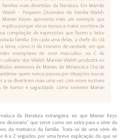
famílias mais divertidas da literatura. Em Mamãe
Walsh - Pequeno Dicionário da Família Walsh,
Marian Keyes apresenta mais um exemplo que
explica porque ela se tornou a maior escritora de
 uma compilação de expressões que fazem o leitor
sitada família. Em cada uma delas, a chefe do clã
am o tema, como H de Homens de verdade, em que
andes exemplares do sexo masculino; ou C de
om culinário dos Walsh. Mamãe Walsh produzirá no
ítulos anteriores de Marian, de Melancia a Chá de
stantânea: quem nunca passou por situações loucas
s a se divertirem mais uma vez com esses incríveis
as de humor e sagacidade, como somente Marian
aluca da literatura estrangeira, eis que Marian Keys
no dicionário" que serve como um extra para a série da
os da matriarca da família. Trata-se de uma série de
de A a Z seguidos por uma breve explicação do que se