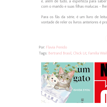
e, além de tudo, a esperteza para saber
com o marido e suas filhas malucas - lhe
Para os fãs da série, é um livro de leit
vontade de reler os livros anteriores é pr
Por:
Flavia Penido
Tags:
Bertrand Brasil
,
Chick Lit
,
Família Wal