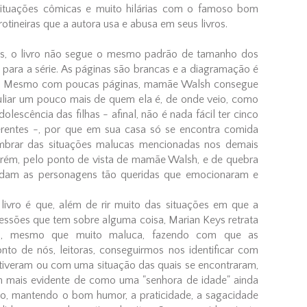
ituações cômicas e muito hilárias com o famoso bom
tineiras que a autora usa e abusa em seus livros.
as, o livro não segue o mesmo padrão de tamanho dos
us para a série. As páginas são brancas e a diagramação é
são. Mesmo com poucas páginas, mamãe Walsh consegue
liar um pouco mais de quem ela é, de onde veio, como
escência das filhas - afinal, não é nada fácil ter cinco
erentes -, por que em sua casa só se encontra comida
lembrar das situações malucas mencionadas nos demais
 porém, pelo ponto de vista de mamãe Walsh, e de quebra
ndam as personagens tão queridas que emocionaram e
ivro é que, além de rir muito das situações em que a
essões que tem sobre alguma coisa, Marian Keys retrata
nal, mesmo que muito maluca, fazendo com que as
to de nós, leitoras, conseguirmos nos identificar com
iveram ou com uma situação das quais se encontraram,
 mais evidente de como uma "senhora de idade" ainda
cto, mantendo o bom humor, a praticidade, a sagacidade