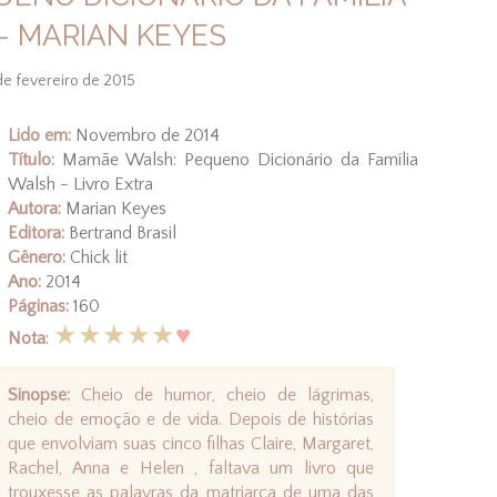
- MARIAN KEYES
de fevereiro de 2015
Lido em:
Novembro de 2014
Título:
Mamãe Walsh: Pequeno Dicionário da Família
Walsh - Livro Extra
Autora:
Marian Keyes
Editora:
Bertrand Brasil
Gênero:
Chick lit
Ano:
2014
Páginas:
160
★★★★★
♥
Nota
:
Sinopse:
Cheio de humor, cheio de lágrimas,
cheio de emoção e de vida. Depois de histórias
que envolviam suas cinco filhas Claire, Margaret,
Rachel, Anna e Helen , faltava um livro que
trouxesse as palavras da matriarca de uma das