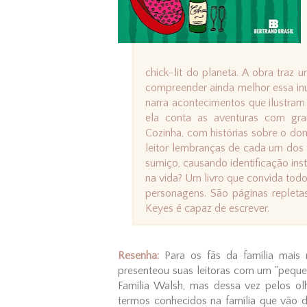
chick-lit do planeta. A obra traz
compreender ainda melhor essa inu
narra acontecimentos que ilustr
ela conta as aventuras com gr
Cozinha, com histórias sobre o d
leitor lembranças de cada um dos t
sumiço, causando identificação in
na vida? Um livro que convida todo
personagens. São páginas replet
Keyes é capaz de escrever.
Resenha:
Para os fãs da família mais m
presenteou suas leitoras com um "peque
Família Walsh, mas dessa vez pelos olh
termos conhecidos na família que vão 