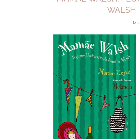
WALSH 
12 