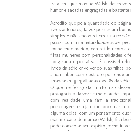
trata em que mamãe Walsh descreve s
humor e sacadas engraçadas e bastante ro
Acredito que pela quantidade de págin
livros anteriores, talvez por ser um bôn
simples e não encontrei erros na revi
passar com uma naturalidade super pecu
conheceu o marido, como lidou com a adol
filhas mulheres com personalidades dif
congelada e por aí vai. É possível re
livros da série envolvendo suas filhas,
ainda saber como estão e por onde a
arrancaram gargalhadas das fãs da série.
O que me fez gostar muito mais desse l
protagonista da vez se mete ou das impr
com realidade uma família tradicio
personagens estejam tão próximas a pon
alguma delas, com um pensamento que t
mas no caso de mamãe Walsh, fica bem
pode conservar seu espírito jovem inta