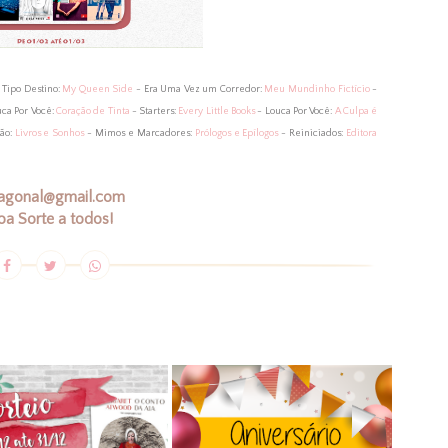
 Tipo Destino:
My Queen Side
- Era Uma Vez um Corredor:
Meu Mundinho Fictício
-
ca Por Você:
Coração de Tinta
- Starters:
Every Little Books
- Louca Por Você:
A Culpa é
ão:
Livros e Sonhos
- Mimos e Marcadores:
Prólogos e Epílogos
- Reiniciados:
Editora
iagonal@gmail.com
oa Sorte a todos!