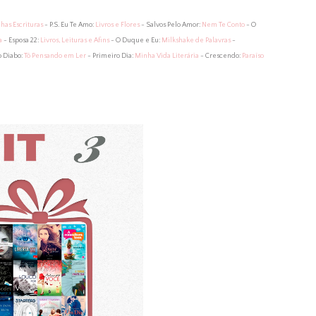
has Escrituras
- P.S. Eu Te Amo:
Livros e Flores
- Salvos Pelo Amor:
Nem Te Conto
- O
a
- Esposa 22:
Livros, Leituras e Afins
- O Duque e Eu:
Milkshake de Palavras
-
o Diabo:
Tô Pensando em Ler
- Primeiro Dia:
Minha Vida Literária
- Crescendo:
Paraíso