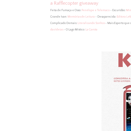
a Rafflecopter giveaway
Feita de Fumaça e Osso:
Penélope e Telemaco
- Escuridão:
Min
Grande Ivan:
Memórias de Leitura
- Desaparecida:
Editora LeY
Complicado Demais:
Literalizando Sonhos
- Mais Esperto que 
das Ideias
- O Lago Místico:
La Garota