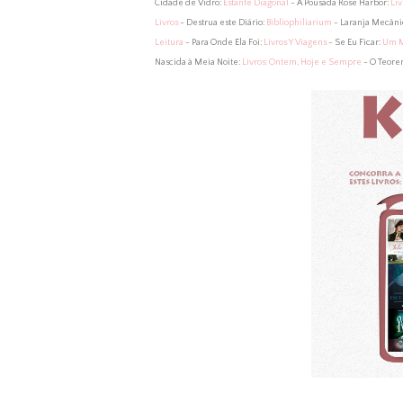
Cidade de Vidro:
Estante Diagonal
- A Pousada Rose Harbor:
Liv
Livros
- Destrua este Diário:
Bibliophiliarium
- Laranja Mecâni
Leitura
- Para Onde Ela Foi:
Livros Y Viagens
- Se Eu Ficar:
Um M
Nascida à Meia Noite:
Livros: Ontem, Hoje e Sempre
- O Teore