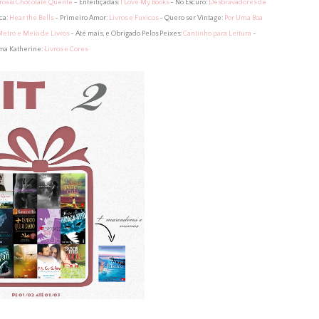
ros & Chocolate Quente
- Enfeitiçadas:
I Love My Books
- No Escuro:
Desbravadores de
ca:
Hear the Bells
- Primeiro Amor:
Livros e Fuxicos
- Quero ser Vintage:
Por Uma Boa
etro e Meio de Livros
- Até mais, e Obrigado Pelos Peixes:
Cantinho para Leitura
-
ma Katherine:
Livros e Cores