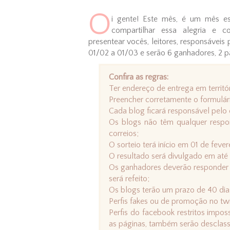
O
i gente! Este mês, é um mês es
compartilhar essa alegria e 
presentear vocês, leitores, responsáveis
01/02 a 01/03 e serão 6 ganhadores, 2 
Confira as regras:
Ter endereço de entrega em territór
Preencher corretamente o formulári
Cada blog ficará responsável pelo 
Os blogs não têm qualquer respon
correios;
O sorteio terá início em 01 de feve
O resultado será divulgado em até 
Os ganhadores deverão responder o
será refeito;
Os blogs terão um prazo de 40 dia
Perfis fakes ou de promoção no twi
Perfis do facebook restritos imposs
as páginas, também serão desclass