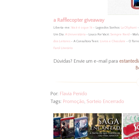
a Rafflecopter giveaway
Liberta-me:
Você é o que lê
- Lagos dos Sonhos:
La Oliphant
-
Um Dia:
A Universitária
- Louco Por Você:
Sempre Nerd
- Malu
dos Leitores
- A Consultora Teen:
Livros e Chocolate
- O Torre
Farol Literário
Dúvidas? Envie um e-mail para
estanted
B
Por:
Flavia Penido
Tags:
Promoção
,
Sorteio Encerrado