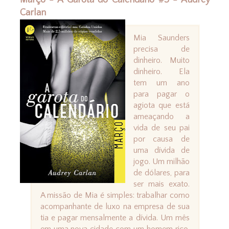
Março - A Garota do Calendário #3 - Audrey
Carlan
Mia Saunders
precisa de
dinheiro. Muito
dinheiro. Ela
tem um ano
para pagar o
agiota que está
ameaçando a
vida de seu pai
por causa de
uma dívida de
jogo. Um milhão
de dólares, para
ser mais exato.
A missão de Mia é simples: trabalhar como
acompanhante de luxo na empresa de sua
tia e pagar mensalmente a dívida. Um mês