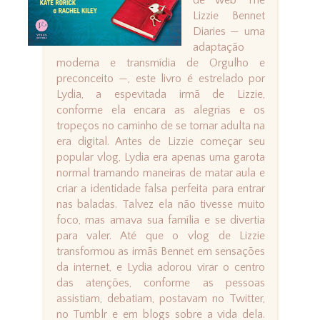
de web The
Lizzie Bennet
Diaries — uma
adaptação
moderna e transmídia de Orgulho e
preconceito —, este livro é estrelado por
Lydia, a espevitada irmã de Lizzie,
conforme ela encara as alegrias e os
tropeços no caminho de se tornar adulta na
era digital. Antes de Lizzie começar seu
popular vlog, Lydia era apenas uma garota
normal tramando maneiras de matar aula e
criar a identidade falsa perfeita para entrar
nas baladas. Talvez ela não tivesse muito
foco, mas amava sua família e se divertia
para valer. Até que o vlog de Lizzie
transformou as irmãs Bennet em sensações
da internet, e Lydia adorou virar o centro
das atenções, conforme as pessoas
assistiam, debatiam, postavam no Twitter,
no Tumblr e em blogs sobre a vida dela.