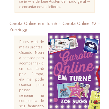
série — e de Jane Austen de modo geral —
e encantar novos leitores.
Garota Online em Turnê - Garota Online #2 -
Zoe Sugg
Penny está de
malas prontas!
Quando Noah
a convida para
acompanhá-lo
em sua turnê
pela Europa,
ela mal pode
esperar para
passar
semanas na
companhia de
seu fantástico