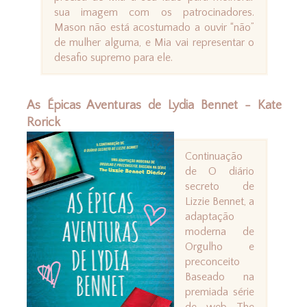
sua imagem com os patrocinadores.
Mason não está acostumado a ouvir “não”
de mulher alguma, e Mia vai representar o
desafio supremo para ele.
As Épicas Aventuras de Lydia Bennet - Kate
Rorick
Continuação
de O diário
secreto de
Lizzie Bennet, a
adaptação
moderna de
Orgulho e
preconceito
Baseado na
premiada série