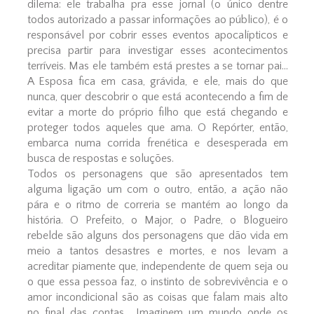
dilema: ele trabalha pra esse jornal (o único dentre
todos autorizado a passar informações ao público), é o
responsável por cobrir esses eventos apocalípticos e
precisa partir para investigar esses acontecimentos
terríveis. Mas ele também está prestes a se tornar pai...
A Esposa fica em casa, grávida, e ele, mais do que
nunca, quer descobrir o que está acontecendo a fim de
evitar a morte do próprio filho que está chegando e
proteger todos aqueles que ama. O Repórter, então,
embarca numa corrida frenética e desesperada em
busca de respostas e soluções.
Todos os personagens que são apresentados tem
alguma ligação um com o outro, então, a ação não
pára e o ritmo de correria se mantém ao longo da
história. O Prefeito, o Major, o Padre, o Blogueiro
rebelde são alguns dos personagens que dão vida em
meio a tantos desastres e mortes, e nos levam a
acreditar piamente que, independente de quem seja ou
o que essa pessoa faz, o instinto de sobrevivência e o
amor incondicional são as coisas que falam mais alto
no final das contas... Imaginem um mundo onde os