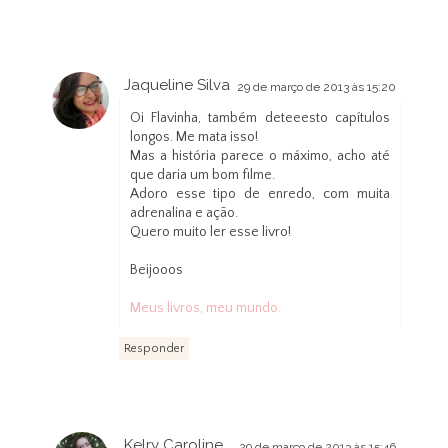
Jaqueline Silva
29 de março de 2013 às 15:20
Oi Flavinha, também deteeesto capítulos
longos. Me mata isso!
Mas a história parece o máximo, acho até
que daria um bom filme.
Adoro esse tipo de enredo, com muita
adrenalina e ação.
Quero muito ler esse livro!
Beijooos
Meus livros, meu mundo.
Responder
Kelry Caroline
29 de março de 2013 às 15:46