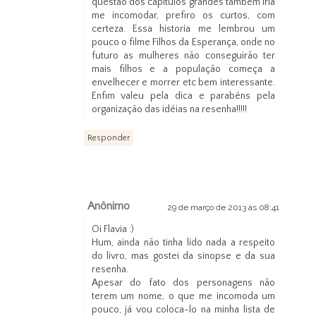
questão dos capítulos grandes também iria
me incomodar, prefiro os curtos, com
certeza. Essa historia me lembrou um
pouco o filme Filhos da Esperança, onde no
futuro as mulheres não conseguirão ter
mais filhos e a população começa a
envelhecer e morrer etc bem interessante.
Enfim valeu pela dica e parabéns pela
organização das idéias na resenha!!!!!
Responder
Anônimo
29 de março de 2013 às 08:41
Oi Flavia :)
Hum, ainda não tinha lido nada a respeito
do livro, mas gostei da sinopse e da sua
resenha.
Apesar do fato dos personagens não
terem um nome, o que me incomoda um
pouco, já vou coloca-lo na minha lista de