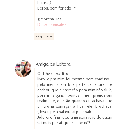
leitura ;)
Beijos, bom feriado =*
@morenalilica
Doce Insensatez
Responder
Amiga da Leitora
29 de março de 2013 às 10:10
Oi Flávia, eu li o
livro, e pra mim foi mesmo bem confuso -
pelo menos em boa parte da leitura - e
acabou que a narração para mim não fluía,
porém alguns pontos me prenderam
realmente, e então quando eu achava que
o livro ia começar a ficar ele 'brochava'
(desculpe a palavra ai pessoal).
Adorei o final, deu uma sensação de quem
vai mais por ai, quem sabe né?