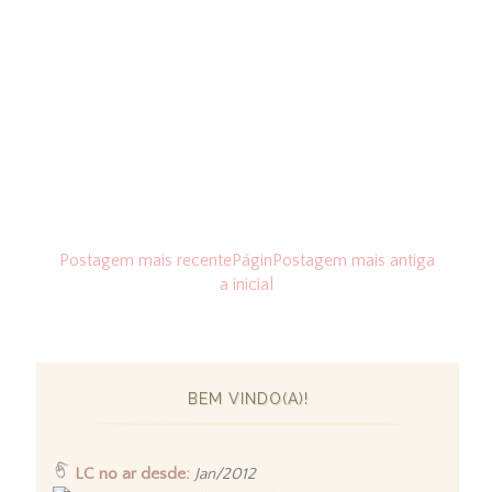
Postagem mais recente
Págin
Postagem mais antiga
a inicial
BEM VINDO(A)!
LC no ar desde:
Jan/2012