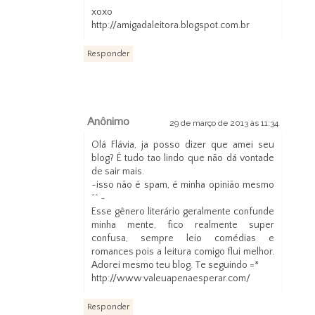
xoxo
http://amigadaleitora.blogspot.com.br
Responder
Anônimo
29 de março de 2013 às 11:34
Olá Flávia, ja posso dizer que amei seu
blog? É tudo tao lindo que não dá vontade
de sair mais.
~isso não é spam, é minha opinião mesmo
^^ ~
Esse gênero literário geralmente confunde
minha mente, fico realmente super
confusa, sempre leio comédias e
romances pois a leitura comigo flui melhor.
Adorei mesmo teu blog. Te seguindo =*
http://www.valeuapenaesperar.com/
Responder