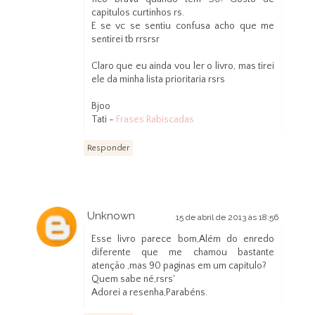
capitulos curtinhos rs.
E se vc se sentiu confusa acho que me
sentirei tb rrsrsr
Claro que eu ainda vou ler o livro, mas tirei
ele da minha lista prioritaria rsrs
Bjoo
Tati -
Frases Rabiscadas
Responder
Unknown
15 de abril de 2013 às 18:56
Esse livro parece bom,Além do enredo
diferente que me chamou bastante
atenção ,mas 90 paginas em um capitulo?
Quem sabe né,rsrs'
Adorei a resenha,Parabéns.