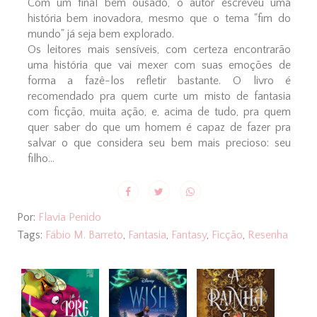
Com um final bem ousado, o autor escreveu uma
história bem inovadora, mesmo que o tema "fim do
mundo" já seja bem explorado.
Os leitores mais sensíveis, com certeza encontrarão
uma história que vai mexer com suas emoções de
forma a fazê-los refletir bastante. O livro é
recomendado pra quem curte um misto de fantasia
com ficção, muita ação, e, acima de tudo, pra quem
quer saber do que um homem é capaz de fazer pra
salvar o que considera seu bem mais precioso: seu
filho...
Por:
Flavia Penido
Tags:
Fábio M. Barreto
,
Fantasia
,
Fantasy
,
Ficção
,
Resenha