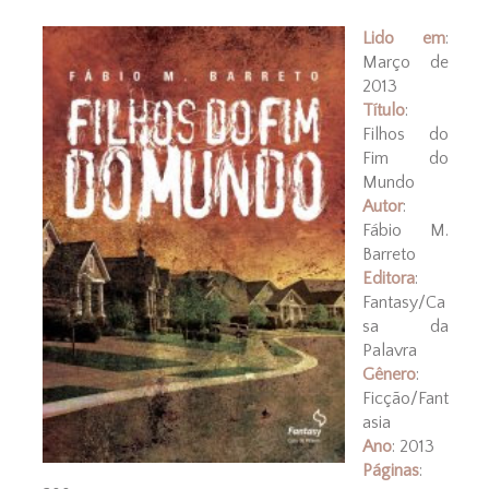
Lido em
:
Março de
2013
Título
:
Filhos do
Fim do
Mundo
Autor
:
Fábio M.
Barreto
Editora
:
Fantasy/Ca
sa da
Palavra
Gênero
:
Ficção/Fant
asia
Ano
: 2013
Páginas
: