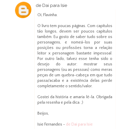
de Dai para Isie
28 de março de 2013 às 02:31
Oi, Flavinha.
O livro tem poucas páginas. Com capítulos
tão longos, devem ser poucos capítulos
também. Eu gosto de saber tudo sobre os
personagens, e nomeá-los por suas
posições ou profissões torna a relação
leitor x personagem bastante impessoal.
Por outro lado, talvez esse tenha sido o
desejo do autor: mostrar seus
personagens (ou as pessoas) como meras
peças de um quebra-cabeça em que tudo
passa/acaba e a existência delas perde
completamente o sentido/valor.
Gostei da história e amaria lê-la. Obrigada
pela resenha e pela dica. ;)
Beijos,
Isie Fernandes -
de Dai para Isie