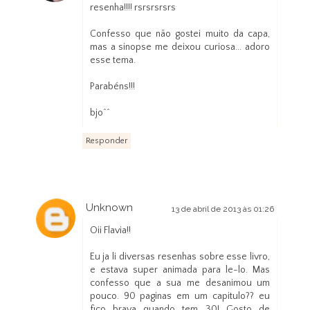
resenha!!!! rsrsrsrsrs
Confesso que não gostei muito da capa,
mas a sinopse me deixou curiosa... adoro
esse tema.
Parabéns!!!
bjo^^
Responder
Unknown
13 de abril de 2013 às 01:26
Oii Flavia!!
Eu ja li diversas resenhas sobre esse livro,
e estava super animada para le-lo. Mas
confesso que a sua me desanimou um
pouco. 90 paginas em um capitulo?? eu
fico brava quando tem 30! Gosto de