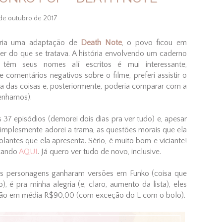
de outubro de 2017
faria uma adaptação de
Death Note
, o povo ficou em
ber do que se tratava. A história envolvendo um caderno
têm seus nomes alí escritos é mui interessante,
comentários negativos sobre o filme, preferi assistir o
ia das coisas e, posteriormente, poderia comparar com a
enhamos).
os 37 episódios (demorei dois dias pra ver tudo) e, apesar
, simplesmente adorei a trama, as questões morais que ela
olantes que ela apresenta. Sério, é muito bom e viciante!
icando
AQUI
. Já quero ver tudo de novo, inclusive.
 os personagens ganharam versões em Funko (coisa que
é pra minha alegria (e, claro, aumento da lista), eles
stão em média R$90,00 (com exceção do L com o bolo).