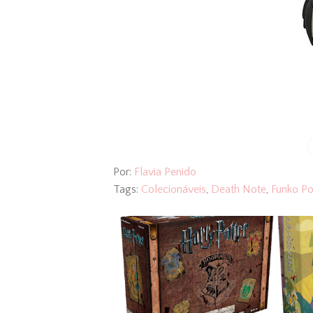
Por:
Flavia Penido
Tags:
Colecionáveis
,
Death Note
,
Funko Po