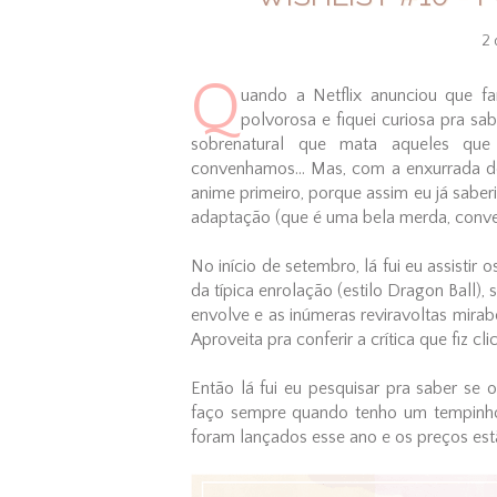
2 
Q
uando a Netflix anunciou que 
polvorosa e fiquei curiosa pra sa
sobrenatural que mata aqueles que 
convenhamos... Mas, com a enxurrada de 
anime primeiro, porque assim eu já saber
adaptação (que é uma bela merda, conv
No início de setembro, lá fui eu assistir 
da típica enrolação (estilo Dragon Ball)
envolve e as inúmeras reviravoltas mirab
Aproveita pra conferir a crítica que fiz cl
Então lá fui eu pesquisar pra saber se
faço sempre quando tenho um tempinho), 
foram lançados esse ano e os preços e