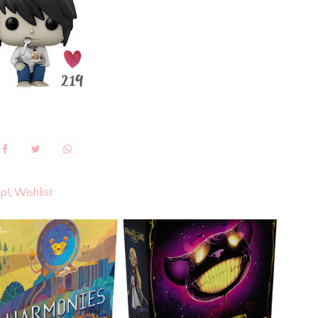
p!
,
Wishlist