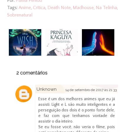
Por:
Flavia Penido
Tags:
Anime
,
Crítica
,
Death Note
,
Madhouse
,
Na Telinha
,
Sobrenatural
2 comentários
Unknown
14 de setembro de 2017 às 21:33
Esse é um dos melhores animes que eu já
assisti. Light e L são muito inteligentes e a
perseguição dos dois é o ponto forte dele,
e faz com que tenhamos vontade de
assistir o dia inteiro.
Se eu fosse você, não veria o filme, pois