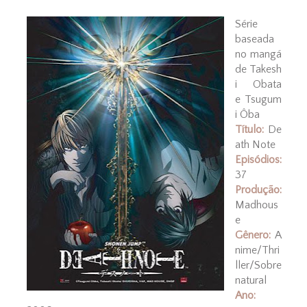
Série
baseada
no mangá
de Takesh
i Obata
e Tsugum
i Ôba
Título:
De
ath Note
Episódios:
37
Produção:
Madhous
e
Gênero:
A
nime/Thri
ller/Sobre
natural
Ano: