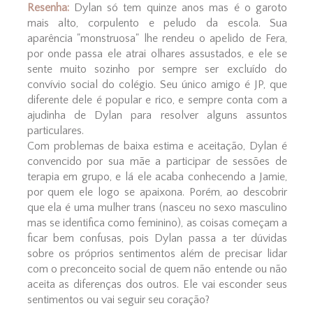
Resenha:
Dylan só tem quinze anos mas é o garoto
mais alto, corpulento e peludo da escola. Sua
aparência "monstruosa" lhe rendeu o apelido de Fera,
por onde passa ele atrai olhares assustados, e ele se
sente muito sozinho por sempre ser excluído do
convívio social do colégio. Seu único amigo é JP, que
diferente dele é popular e rico, e sempre conta com a
ajudinha de Dylan para resolver alguns assuntos
particulares.
Com problemas de baixa estima e aceitação, Dylan é
convencido por sua mãe a participar de sessões de
terapia em grupo, e lá ele acaba conhecendo a Jamie,
por quem ele logo se apaixona. Porém, ao descobrir
que ela é uma mulher trans (nasceu no sexo masculino
mas se identifica como feminino), as coisas começam a
ficar bem confusas, pois Dylan passa a ter dúvidas
sobre os próprios sentimentos além de precisar lidar
com o preconceito social de quem não entende ou não
aceita as diferenças dos outros. Ele vai esconder seus
sentimentos ou vai seguir seu coração?