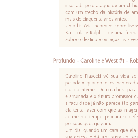
inspirada pelo ataque de um chi
com um trecho da história de amo
mais de cinquenta anos antes.
Uma história incomum sobre livro
Kai, Leila e Ralph – de uma forma
sobre o destino e os laços invisíve
Profundo - Caroline e West #1 - Rob
Caroline Piasecki vê sua vida s
pesadelo quando o ex-namorado 
nua na internet. De uma hora para 
é arruinada e o futuro promissor q
a faculdade já não parece tão gar
ela tenta fazer com que as image
ao mesmo tempo, procura se defe
pessoas que a julgam.
Um dia, quando um cara que ela
sua defesa e dá uma surra em se