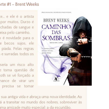
rte #1 - Brent Weeks
... e ele é o artista
 por muitos, Durzo é
chadas de sangue e
eixa pelo caminho.
 é novidade para o
e becos sujos, ele
piada. Pelas regras
s e surradas todos os
seria um risco alto
e torna questão de
oth se vê forçado a
hance de virar um
 precisa se tornar
 sua antiga vida e abraça uma nova identidade. Ao
rá a transitar no mundo dos nobres, sobreviver às
 uma amizade muito especial: a da escuridão.