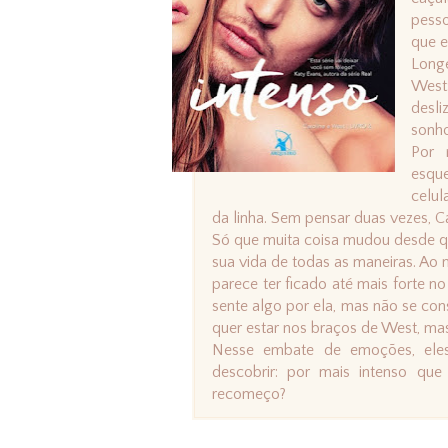
pesso
que e
Longe
West:
desli
sonho
Por 
esqu
celul
da linha. Sem pensar duas vezes, Ca
Só que muita coisa mudou desde qu
sua vida de todas as maneiras. A
parece ter ficado até mais forte 
sente algo por ela, mas não se co
quer estar nos braços de West, mas
Nesse embate de emoções, eles 
descobrir: por mais intenso qu
recomeço?