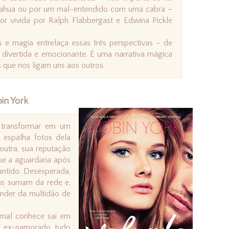
huahua ou por um mal-entendido com uma cabra –
r vivida por Ralph Flabbergast e Edwina Pickle
s e magia entrelaça essas três perspectivas – de
 divertida e emocionante. É uma narrativa mágica
is que nos ligam uns aos outros.
in York
e transformar em um
espalha fotos dela
outra, sua reputação
ue a aguardaria após
antido. Desesperada,
ns sumam da rede e,
nder da multidão de
 mal conhece sai em
u ex-namorado, tudo