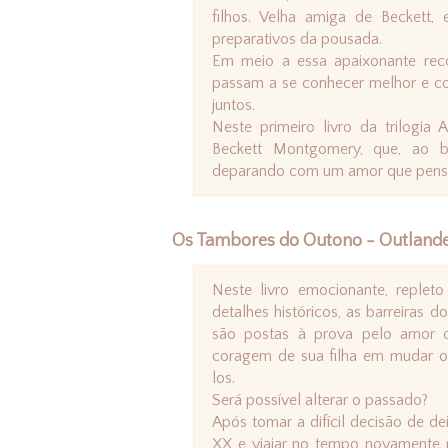
filhos. Velha amiga de Beckett,
preparativos da pousada.
Em meio a essa apaixonante reco
passam a se conhecer melhor e c
juntos.
Neste primeiro livro da trilogia
Beckett Montgomery, que, ao bu
deparando com um amor que pensa
Os Tambores do Outono - Outlander
Neste livro emocionante, repleto
detalhes históricos, as barreiras
são postas à prova pelo amor 
coragem de sua filha em mudar o 
los.
Será possível alterar o passado?
Após tomar a difícil decisão de dei
XX e viajar no tempo novamente p