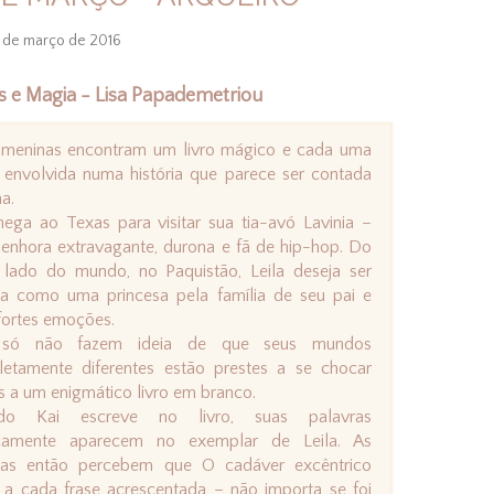
 de março de 2016
 e Magia - Lisa Papademetriou
meninas encontram um livro mágico e cada uma
 envolvida numa história que parece ser contada
a.
hega ao Texas para visitar sua tia-avó Lavinia –
enhora extravagante, durona e fã de hip-hop. Do
 lado do mundo, no Paquistão, Leila deseja ser
da como uma princesa pela família de seu pai e
 fortes emoções.
 só não fazem ideia de que seus mundos
etamente diferentes estão prestes a se chocar
s a um enigmático livro em branco.
do Kai escreve no livro, suas palavras
camente aparecem no exemplar de Leila. As
nas então percebem que O cadáver excêntrico
 a cada frase acrescentada – não importa se foi