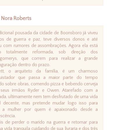
 Nora Roberts
dicional pousada da cidade de Boonsboro já viveu
os de guerra e paz, teve diversos donos e até
eu com rumores de assombrações. Agora ela está
o totalmente reformada, sob direção dos
gomerys, que correm para realizar a grande
uguração dentro do prazo.
ett, o arquiteto da família, é um charmoso
uistador que passa a maior parte do tempo
do sobre obras, comendo pizza e bebendo cerveja
seus irmãos Ryder e Owen. Atarefado com a
da, ultimamente nem tem desfrutado de uma vida
al decente, mas pretende mudar logo isso para
ir a mulher por quem é apaixonado desde a
scência.
s de perder o marido na guerra e retornar para
vida tranquila cuidando de sua livraria e dos três