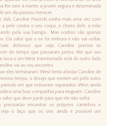
a lhe vem à mente: a jovem segura e determinada
le um dia pensou merecer.
 dali, Caroline Piasecki sonha mais uma vez com
 a pele contra o seu corpo, o cheiro dele, a mão
zando pela sua barriga... Mas sonhos são apenas
s. Ela sabe que o ex foi embora e não vai voltar.
mais doloroso que seja, Caroline precisa se
ecer do tempo que passaram juntos. Até que seu
ar toca e um West transtornado está do outro lado
roline vai ao seu encontro.
e eles terminaram. West tenta afastar Caroline de
o mesmo tempo, o desejo que sentem um pelo outro
no período em que estiveram separados. West ainda
nsidera uma boa companhia para ninguém. Caroline
 sabe que deve partir para que ele não sofra.
precisarão encontrar os próprios caminhos e
e seja o laço que os une, ainda é possível um