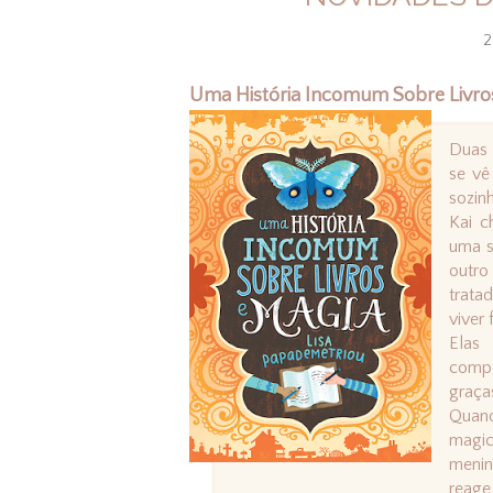
2
Uma História Incomum Sobre Livros
Duas 
se vê
sozinh
Kai c
uma s
outro
trata
viver
Elas
compl
graça
Quan
magi
meni
reage