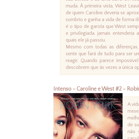
muda. À primeira vista, West Leavi
de quem Caroline deveria se aprox
sombrio e ganha a vida de forma ilíc
é o tipo de garota que West sempre
e privilegiada, jamais entenderia 
quais ele já passou.
Mesmo com todas as diferenças,
sente que fará de tudo para ser u
reagir. Quando parece impossível
descobrem que às vezes a única opç
Intenso - Caroline e West #2 - Robi
A vid
mese
melho
de su
não 
caçul