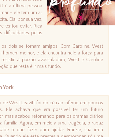
tt é a última pessoa
imar – ele tem um ar
ita. Ela, por sua vez,
 tentou evitar. Rica
as dificuldades pelas
 os dois se tornam amigos. Com Caroline, West
m homem melhor, e ela encontra nele a força para
 resistir à paixão avassaladora, West e Caroline
ão que resta é ir mais fundo.
n York
a de West Leavitt foi do céu ao inferno em poucos
s. Ele achava que era possível ter um futuro
r, mas acabou retornando para os dramas diários
a família. Agora, em meio a uma tragédia, o rapaz
sabe o que fazer para ajudar Frankie, sua irmã
a. Quando ele está prestes a desmoronar, só uma