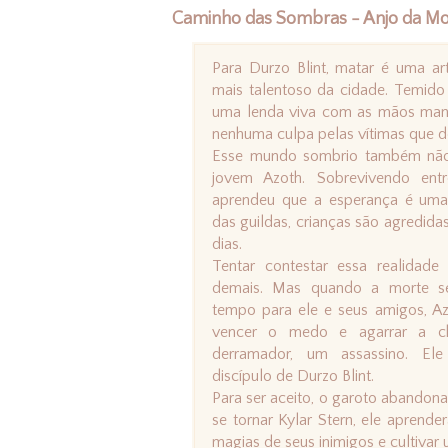
Caminho das Sombras - Anjo da Mo
Para Durzo Blint, matar é uma arte
mais talentoso da cidade. Temido
uma lenda viva com as mãos man
nenhuma culpa pelas vítimas que d
Esse mundo sombrio também não
jovem Azoth. Sobrevivendo entr
aprendeu que a esperança é uma 
das guildas, crianças são agredida
dias.
Tentar contestar essa realidade 
demais. Mas quando a morte s
tempo para ele e seus amigos, Az
vencer o medo e agarrar a c
derramador, um assassino. Ele
discípulo de Durzo Blint.
Para ser aceito, o garoto abandona
se tornar Kylar Stern, ele aprende
magias de seus inimigos e cultivar