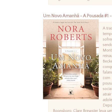
Um Novo Amanhã - A Pousada #1 -
A tra
temp
sofr
send
Mont
reina
Beck
conq
falan
com 
pousa
soci
atra
adole
Depoi
Boonsboro, Clare Brewster leva uma 