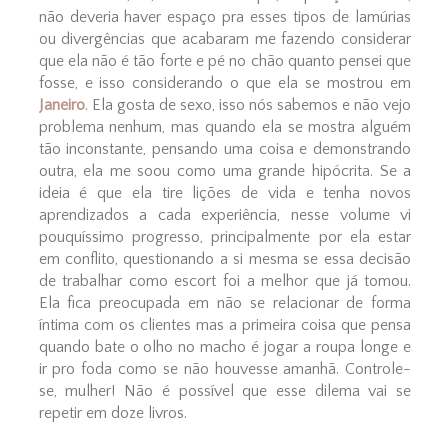
não deveria haver espaço pra esses tipos de lamúrias
ou divergências que acabaram me fazendo considerar
que ela não é tão forte e pé no chão quanto pensei que
fosse, e isso considerando o que ela se mostrou em
Janeiro
. Ela gosta de sexo, isso nós sabemos e não vejo
problema nenhum, mas quando ela se mostra alguém
tão inconstante, pensando uma coisa e demonstrando
outra, ela me soou como uma grande hipócrita. Se a
ideia é que ela tire lições de vida e tenha novos
aprendizados a cada experiência, nesse volume vi
pouquíssimo progresso, principalmente por ela estar
em conflito, questionando a si mesma se essa decisão
de trabalhar como escort foi a melhor que já tomou.
Ela fica preocupada em não se relacionar de forma
íntima com os clientes mas a primeira coisa que pensa
quando bate o olho no macho é jogar a roupa longe e
ir pro foda como se não houvesse amanhã. Controle-
se, mulher! Não é possível que esse dilema vai se
repetir em doze livros.