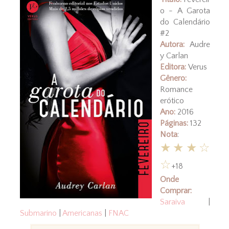
o - A Garota
do Calendário
#2
Autora:
Audre
y Carlan
Editora:
Verus
Gênero:
Romance
erótico
Ano:
2016
Páginas:
132
Nota
:
★★★☆
☆
+18
Onde
Comprar:
Saraiva
|
Submarino
|
Americanas
|
FNAC