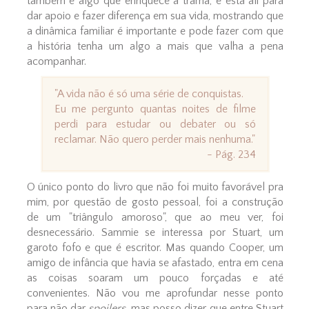
também é algo que enriquece a trama, e está alí para
dar apoio e fazer diferença em sua vida, mostrando que
a dinâmica familiar é importante e pode fazer com que
a história tenha um algo a mais que valha a pena
acompanhar.
"A vida não é só uma série de conquistas.
Eu me pergunto quantas noites de filme
perdi para estudar ou debater ou só
reclamar. Não quero perder mais nenhuma."
- Pág. 234
O único ponto do livro que não foi muito favorável pra
mim, por questão de gosto pessoal, foi a construção
de um "triângulo amoroso", que ao meu ver, foi
desnecessário. Sammie se interessa por Stuart, um
garoto fofo e que é escritor. Mas quando Cooper, um
amigo de infância que havia se afastado, entra em cena
as coisas soaram um pouco forçadas e até
convenientes. Não vou me aprofundar nesse ponto
para não dar
spoilers
, mas posso dizer que entre Stuart