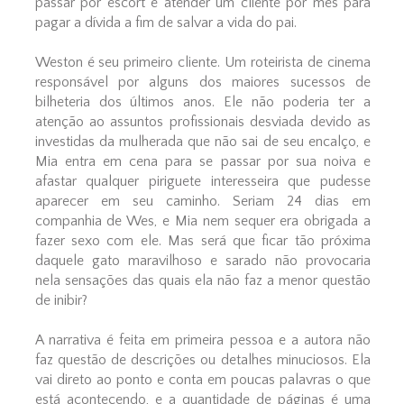
passar por escort e atender um cliente por mês para
pagar a dívida a fim de salvar a vida do pai.
Weston é seu primeiro cliente. Um roteirista de cinema
responsável por alguns dos maiores sucessos de
bilheteria dos últimos anos. Ele não poderia ter a
atenção ao assuntos profissionais desviada devido as
investidas da mulherada que não sai de seu encalço, e
Mia entra em cena para se passar por sua noiva e
afastar qualquer piriguete interesseira que pudesse
aparecer em seu caminho. Seriam 24 dias em
companhia de Wes, e Mia nem sequer era obrigada a
fazer sexo com ele. Mas será que ficar tão próxima
daquele gato maravilhoso e sarado não provocaria
nela sensações das quais ela não faz a menor questão
de inibir?
A narrativa é feita em primeira pessoa e a autora não
faz questão de descrições ou detalhes minuciosos. Ela
vai direto ao ponto e conta em poucas palavras o que
está acontecendo, e a quantidade de páginas é uma