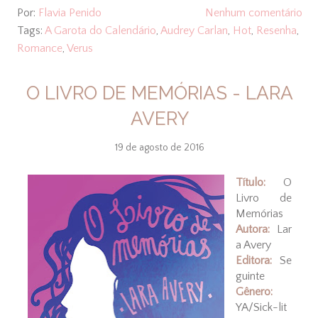
Por:
Flavia Penido
Nenhum comentário
Tags:
A Garota do Calendário
,
Audrey Carlan
,
Hot
,
Resenha
,
Romance
,
Verus
O LIVRO DE MEMÓRIAS - LARA
AVERY
19 de agosto de 2016
Título:
O
Livro de
Memórias
Autora:
Lar
a Avery
Editora:
Se
guinte
Gênero:
YA/Sick-lit