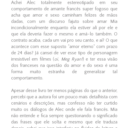
Achei Alec totalmente estereotipado em seu
comportamento de amante francês super fogoso que
acha que amor e sexo caminham felizes de mãos
dadas, com um discurso fajuto sobre amar Mia
incondicionalmente enquanto ela estiver alí por ele e
que ela deveria fazer o mesmo e amá-lo também. O
contrato acaba, cada um vai pro seu canto, e aí? O que
acontece com esse suposto "amor eterno" com prazo
de 24 dias? Já cansei de ver esse tipo de personagem
irresistível em filmes (
oi, Meg Ryan!
) e ter essa visão
dos franceses na questão do amor e do sexo é uma
forma muito estranha de generalizar tal
comportamento.
Apesar desse livro ter menos páginas do que o anterior,
percebi que a autora foi um pouco mais detalhista com
cenários e descrições, mas confesso não ter curtido
muito os diálogos de Alec onde ele fala francês. Mia
não entende e fica sempre questionando o significado
das frases que ele solta e mesmo que ele traduza