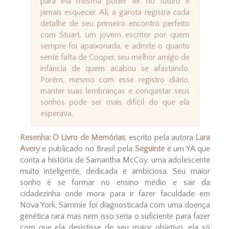
para ela mesma poder ler no futuro e
jamais esquecer. Ali, a garota registra cada
detalhe de seu primeiro encontro perfeito
com Stuart, um jovem escritor por quem
sempre foi apaixonada, e admite o quanto
sente falta de Cooper, seu melhor amigo de
infância de quem acabou se afastando.
Porém, mesmo com esse registro diário,
manter suas lembranças e conquistar seus
sonhos pode ser mais difícil do que ela
esperava.
Resenha:
O Livro de Memórias
, escrito pela autora
Lara
Avery
e publicado no Brasil pela
Seguinte
é um YA que
conta a história de Samantha McCoy, uma adolescente
muito inteligente, dedicada e ambiciosa. Seu maior
sonho é se formar no ensino médio e sair da
cidadezinha onde mora para ir fazer faculdade em
Nova York. Sammie foi diagnosticada com uma doença
genética rara mas nem isso seria o suficiente para fazer
com que ela desistisse de seu maior objetivo, ela só