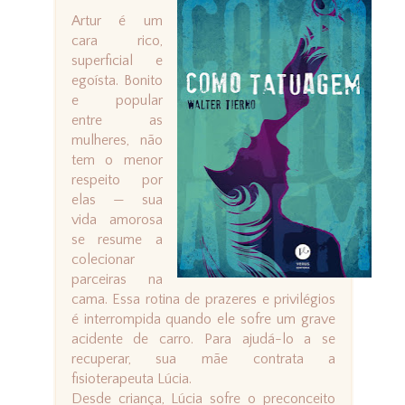
Artur é um
cara rico,
superficial e
egoísta. Bonito
e popular
entre as
mulheres, não
tem o menor
respeito por
elas — sua
vida amorosa
se resume a
colecionar
parceiras na
cama. Essa rotina de prazeres e privilégios
é interrompida quando ele sofre um grave
acidente de carro. Para ajudá-lo a se
recuperar, sua mãe contrata a
fisioterapeuta Lúcia.
Desde criança, Lúcia sofre o preconceito