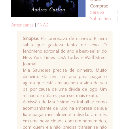
Comprar:
Saraiva
|
Submarino
|
Americanas
|
FNAC
Sinopse
: Ela precisava de dinheiro. E nem
sabia que gostava tanto de sexo. O
fenômeno editorial do ano e best-seller do
New York Times, USA Today e Wall Street
Journal
Mia Saunders precisa de dinheiro. Muito
dinheiro. Ela tem um ano para pagar o
agiota que está ameaçando a vida de seu
pai por causa de uma dívida de jogo. Um
milhão de dólares, para ser mais exato.
A missão de Mia é simples: trabalhar como
acompanhante de luxo na empresa de sua
tia e pagar mensalmente a dívida. Um mês
em uma nova cidade com um homem rico,
com quem ela não precisa transar se não