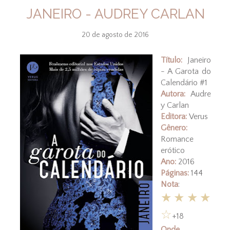
JANEIRO - AUDREY CARLAN
20 de agosto de 2016
Título:
Janeiro
- A Garota do
Calendário #1
Autora:
Audre
y Carlan
Editora:
Verus
Gênero:
Romance
erótico
Ano:
2016
Páginas:
144
Nota
:
★★★★
☆
+18
Onde