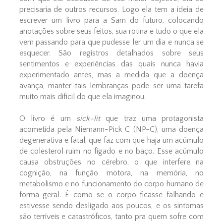
precisaria de outros recursos. Logo ela tem a ideia de
escrever um livro para a Sam do futuro, colocando
anotações sobre seus feitos, sua rotina e tudo o que ela
vem passando para que pudesse ler um dia e nunca se
esquecer. São registros detalhados sobre seus
sentimentos e experiências das quais nunca havia
experimentado antes, mas a medida que a doença
avança, manter tais lembranças pode ser uma tarefa
muito mais difícil do que ela imaginou.
O livro é um
sick-lit
que traz uma protagonista
acometida pela Niemann-Pick C (NP-C), uma doença
degenerativa e fatal, que faz com que haja um acúmulo
de colesterol ruim no fígado e no baço. Esse acúmulo
causa obstruções no cérebro, o que interfere na
cognição, na função motora, na memória, no
metabolismo e no funcionamento do corpo humano de
forma geral. É como se o corpo ficasse falhando e
estivesse sendo desligado aos poucos, e os sintomas
são terríveis e catastróficos, tanto pra quem sofre com