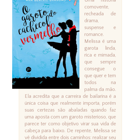
Uma história
comovente,
recheada de
drama,
suspense e
romance.
Melissa é uma
garota linda,
rica e mimada,
que sempre
consegue o
que quer e tem
todos na
palma da mão.
Ela acredita que a carreira de bailarina é a
única coisa que realmente importa, porém
suas certezas são abaladas quando faz
uma aposta com um garoto misterioso, que
parece ter como objetivo virar sua vida de
cabeça para baixo. De repente, Melissa se
vê dividida entre dois caminhos: realizar seu