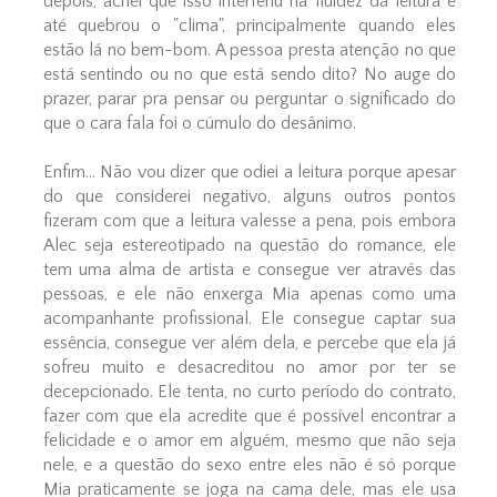
depois, achei que isso interferiu na fluidez da leitura e
até quebrou o "clima", principalmente quando eles
estão lá no bem-bom. A pessoa presta atenção no que
está sentindo ou no que está sendo dito? No auge do
prazer, parar pra pensar ou perguntar o significado do
que o cara fala foi o cúmulo do desânimo.
Enfim... Não vou dizer que odiei a leitura porque apesar
do que considerei negativo, alguns outros pontos
fizeram com que a leitura valesse a pena, pois embora
Alec seja estereotipado na questão do romance, ele
tem uma alma de artista e consegue ver através das
pessoas, e ele não enxerga Mia apenas como uma
acompanhante profissional. Ele consegue captar sua
essência, consegue ver além dela, e percebe que ela já
sofreu muito e desacreditou no amor por ter se
decepcionado. Ele tenta, no curto período do contrato,
fazer com que ela acredite que é possível encontrar a
felicidade e o amor em alguém, mesmo que não seja
nele, e a questão do sexo entre eles não é só porque
Mia praticamente se joga na cama dele, mas ele usa