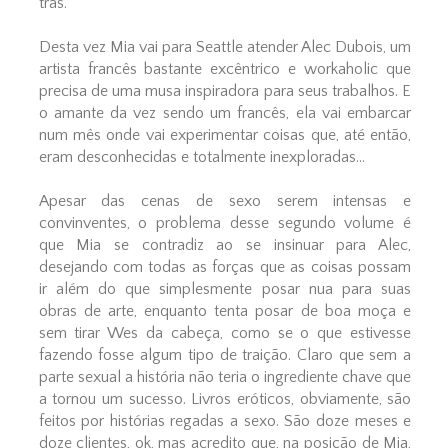
trás.
Desta vez Mia vai para Seattle atender Alec Dubois, um
artista francês bastante excêntrico e workaholic que
precisa de uma musa inspiradora para seus trabalhos. E
o amante da vez sendo um francês, ela vai embarcar
num mês onde vai experimentar coisas que, até então,
eram desconhecidas e totalmente inexploradas...
Apesar das cenas de sexo serem intensas e
convinventes, o problema desse segundo volume é
que Mia se contradiz ao se insinuar para Alec,
desejando com todas as forças que as coisas possam
ir além do que simplesmente posar nua para suas
obras de arte, enquanto tenta posar de boa moça e
sem tirar Wes da cabeça, como se o que estivesse
fazendo fosse algum tipo de traição. Claro que sem a
parte sexual a história não teria o ingrediente chave que
a tornou um sucesso. Livros eróticos, obviamente, são
feitos por histórias regadas a sexo. São doze meses e
doze clientes, ok, mas acredito que, na posição de Mia,