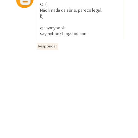
Oi (:
Não li nada da série, parece legal.
Bj
@saymybook
saymybook.blogspot.com
Responder