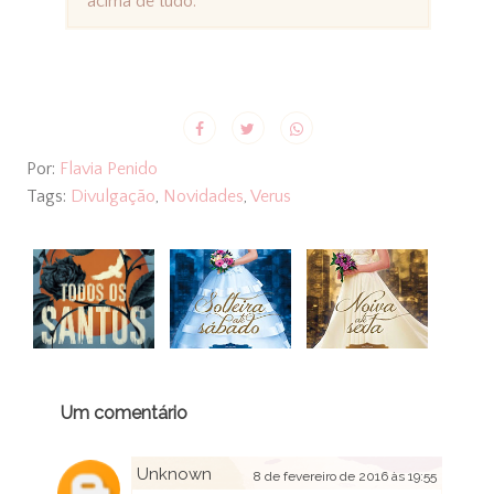
acima de tudo.
Por:
Flavia Penido
Tags:
Divulgação
,
Novidades
,
Verus
Um comentário
Unknown
8 de fevereiro de 2016 às 19:55