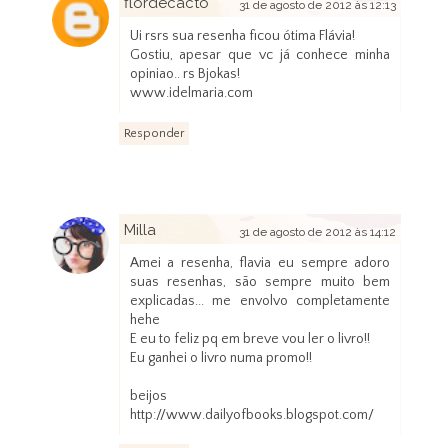
flordecacto
31 de agosto de 2012 às 12:13
Ui rsrs sua resenha ficou ótima Flávia!
Gostiu, apesar que vc já conhece minha
opiniao.. rs Bjokas!
www.idelmaria.com
Responder
Milla
31 de agosto de 2012 às 14:12
Amei a resenha, flavia eu sempre adoro
suas resenhas, são sempre muito bem
explicadas... me envolvo completamente
hehe
E eu to feliz pq em breve vou ler o livro!!
Eu ganhei o livro numa promo!!
beijos
http://www.dailyofbooks.blogspot.com/