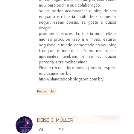
aqui para pedir a sua colaboração,
se vc poder acompanhar o blog de vez
enquado eu ficaria muito feliz, comenta,
seguir, essas coisas, se gosta e quizer
divlgar
pros seus leitores. Eu ficaria muti feliz, e
não se proculpe isso ñ é invão, estarei,
seguindo, curtindo, comentado no seu blog
frenquente mente, ñ só eu mas minha
ajudaantes também, e se vc quizer
parceria, será melhor ainda.
Please reconsidere nosso pedido, espero
enciosamente, bjs.
http://planetabook.blogspot.com.br/
Responder
DEISE C. MÜLLER
26 de setembro de 2012 às 06:45
Oi Flá!