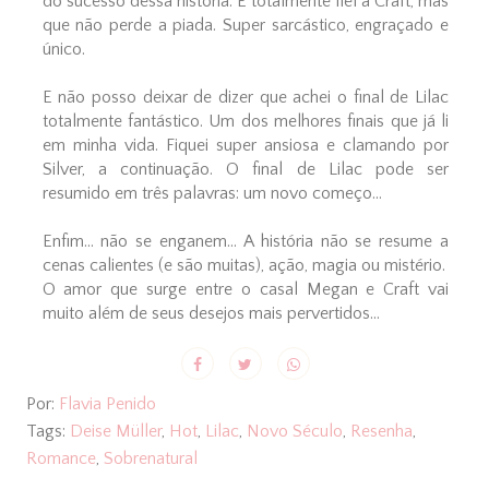
do sucesso dessa história. É totalmente fiel a Craft, mas
que não perde a piada. Super sarcástico, engraçado e
único.
E não posso deixar de dizer que achei o final de Lilac
totalmente fantástico. Um dos melhores finais que já li
em minha vida. Fiquei super ansiosa e clamando por
Silver, a continuação. O final de Lilac pode ser
resumido em três palavras: um novo começo...
Enfim... não se enganem... A história não se resume a
cenas calientes (e são muitas), ação, magia ou mistério.
O amor que surge entre o casal Megan e Craft vai
muito além de seus desejos mais pervertidos...
Por:
Flavia Penido
Tags:
Deise Müller
,
Hot
,
Lilac
,
Novo Século
,
Resenha
,
Romance
,
Sobrenatural