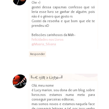
31 de agosto de 2012 às 17:41
Oie =)
gostei dessa capa,mas confesso que só
leria esse livro se ganhar de alguém, pois
não é o gênero que gosto rs
Gostei da resenha e que bom que ele te
prendeu xD
Beliscões carinhosos da Máh-
Felicidades nos Livros
@Maaria_Silvana
Responder
╚»€ ŋ†Ʀ э Ł¡ŋђα«╝
1 de setembro de 2012 às 20:02
Olá, meu nome
é Lucy marion, sou dona de um blog, sobre
livros,nos estamos numa meta para
conseguir parceiras editoras,
mas somos novos e estamos naquela face
de conseguir leitores e tal, por isso venho