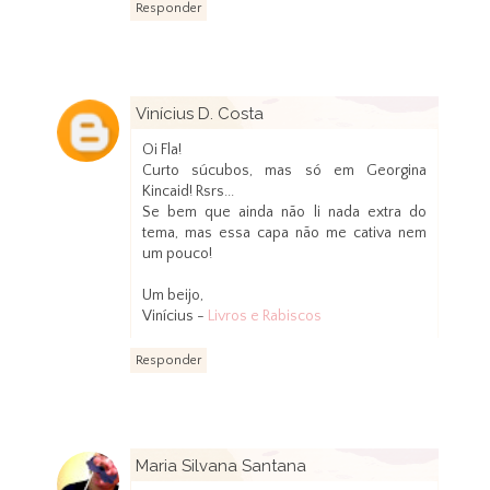
Responder
Vinícius D. Costa
31 de agosto de 2012 às 17:12
Oi Fla!
Curto súcubos, mas só em Georgina
Kincaid! Rsrs...
Se bem que ainda não li nada extra do
tema, mas essa capa não me cativa nem
um pouco!
Um beijo,
Vinícius -
Livros e Rabiscos
Responder
Maria Silvana Santana