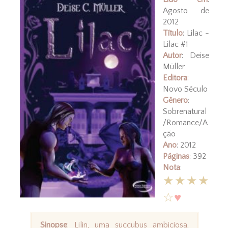
Agosto de
2012
Título
: Lilac -
Lilac #1
Autor
: Deise
Müller
Editora
:
Novo Século
Gênero
:
Sobrenatural
/Romance/A
ção
Ano
: 2012
Páginas
: 392
Nota
:
★★★★
☆
♥
Sinopse
: Lilin, uma succubus ambiciosa,