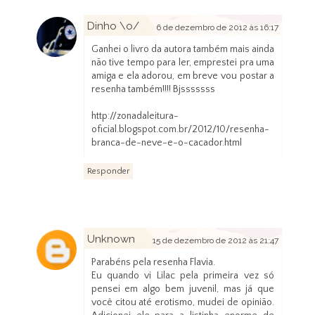
Dinho \o/
6 de dezembro de 2012 às 16:17
Ganhei o livro da autora também mais ainda
não tive tempo para ler, emprestei pra uma
amiga e ela adorou, em breve vou postar a
resenha também!!!! Bjsssssss
http://zonadaleitura-
oficial.blogspot.com.br/2012/10/resenha-
branca-de-neve-e-o-cacador.html
Responder
Unknown
15 de dezembro de 2012 às 21:47
Parabéns pela resenha Flavia.
Eu quando vi Lilac pela primeira vez só
pensei em algo bem juvenil, mas já que
você citou até erotismo, mudei de opinião.