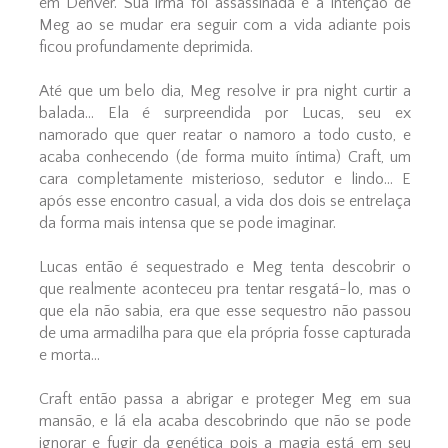
em Denver. Sua irmã foi assassinada e a intenção de
Meg ao se mudar era seguir com a vida adiante pois
ficou profundamente deprimida.
Até que um belo dia, Meg resolve ir pra night curtir a
balada... Ela é surpreendida por Lucas, seu ex
namorado que quer reatar o namoro a todo custo, e
acaba conhecendo (de forma muito íntima) Craft, um
cara completamente misterioso, sedutor e lindo... E
após esse encontro casual, a vida dos dois se entrelaça
da forma mais intensa que se pode imaginar.
Lucas então é sequestrado e Meg tenta descobrir o
que realmente aconteceu pra tentar resgatá-lo, mas o
que ela não sabia, era que esse sequestro não passou
de uma armadilha para que ela própria fosse capturada
e morta...
Craft então passa a abrigar e proteger Meg em sua
mansão, e lá ela acaba descobrindo que não se pode
ignorar e fugir da genética pois a magia está em seu