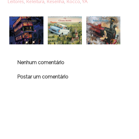
Leitores
,
Releitura
,
Resenha
,
Rocco
,
YA
Nenhum comentário
Postar um comentário