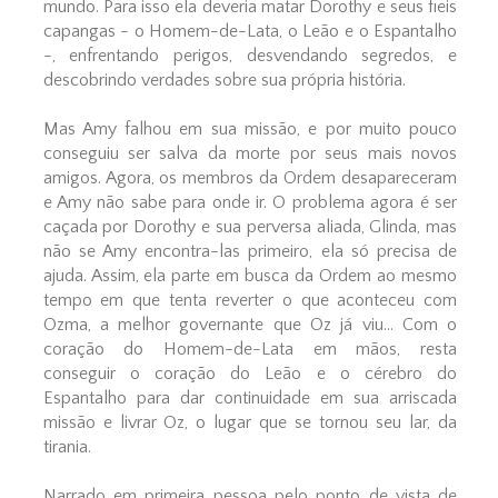
mundo. Para isso ela deveria matar Dorothy e seus fieis
capangas - o Homem-de-Lata, o Leão e o Espantalho
-, enfrentando perigos, desvendando segredos, e
descobrindo verdades sobre sua própria história.
Mas Amy falhou em sua missão, e por muito pouco
conseguiu ser salva da morte por seus mais novos
amigos. Agora, os membros da Ordem desapareceram
e Amy não sabe para onde ir. O problema agora é ser
caçada por Dorothy e sua perversa aliada, Glinda, mas
não se Amy encontra-las primeiro, ela só precisa de
ajuda. Assim, ela parte em busca da Ordem ao mesmo
tempo em que tenta reverter o que aconteceu com
Ozma, a melhor governante que Oz já viu... Com o
coração do Homem-de-Lata em mãos, resta
conseguir o coração do Leão e o cérebro do
Espantalho para dar continuidade em sua arriscada
missão e livrar Oz, o lugar que se tornou seu lar, da
tirania.
Narrado em primeira pessoa pelo ponto de vista de