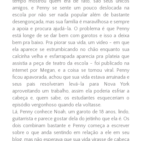
tempo mostrou quem era de fato, são seus únicos
amigos, e Penny se sente um pouco deslocada na
escola por não ser nada popular além de bastante
desengonçada, mas sua família é maravilhosa e sempre
a apoia e procura ajudá-la. O problema é que Penny
está longe de se dar bem com garotos e isso a deixa
bem pra baixo. Pra piorar sua vida, um video - em que
ela aparece se estrumbicando no chão enquanto sua
calcinha velha e esfarrapada aparecia pra plateia que
assistia a peça de teatro da escola - foi publicado na
internet por Megan, e a coisa se tornou viral. Penny
ficou apavorada, achou que sua vida estava arruinada e
seus pais resolveram levá-la para Nova York
aproveitando um trabalho, assim ela poderia esfriar a
cabeça e, quem sabe, os estudantes esqueceriam o
episódio vergonhoso quando ela voltasse.
Lá, Penny conhece Noah, um garoto de 18 anos, lindo,
guitarrista e parece gostar dela do jeitinho que ela é. Os
dois combinam bastante e Penny começa a escrever
sobre o que anda sentindo em relação a ele em seu
blog, mas não esperava que sua vida virasse de cabeça