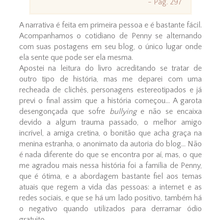
- Pág. 297
A narrativa é feita em primeira pessoa e é bastante fácil.
Acompanhamos o cotidiano de Penny se alternando
com suas postagens em seu blog, o único lugar onde
ela sente que pode ser ela mesma.
Apostei na leitura do livro acreditando se tratar de
outro tipo de história, mas me deparei com uma
recheada de clichês, personagens estereotipados e já
previ o final assim que a história começou... A garota
desengonçada que sofre
bullying
e não se encaixa
devido a algum trauma passado, o melhor amigo
incrível, a amiga cretina, o bonitão que acha graça na
menina estranha, o anonimato da autoria do blog... Não
é nada diferente do que se encontra por aí, mas, o que
me agradou mais nessa história foi a família de Penny,
que é ótima, e a abordagem bastante fiel aos temas
atuais que regem a vida das pessoas: a internet e as
redes sociais, e que se há um lado positivo, também há
o negativo quando utilizados para derramar ódio
gratuito.