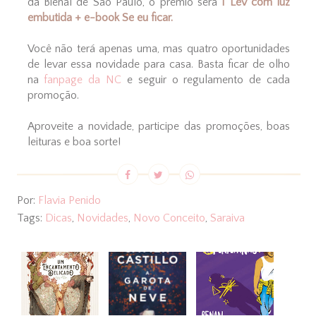
da Bienal de São Paulo, o prêmio será
1 Lev com luz
embutida + e-book Se eu ficar.
Você não terá apenas uma, mas quatro oportunidades
de levar essa novidade para casa. Basta ficar de olho
na
fanpage da NC
e seguir o regulamento de cada
promoção.
Aproveite a novidade, participe das promoções, boas
leituras e boa sorte!
Por:
Flavia Penido
Tags:
Dicas
,
Novidades
,
Novo Conceito
,
Saraiva