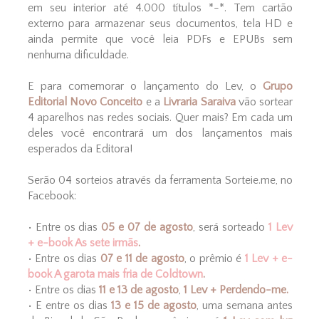
em seu interior até 4.000 títulos *-*. Tem cartão
externo para armazenar seus documentos, tela HD e
ainda permite que você leia PDFs e EPUBs sem
nenhuma dificuldade.
E para comemorar o lançamento do Lev, o
Grupo
Editorial Novo Conceito
e a
Livraria Saraiva
vão sortear
4 aparelhos nas redes sociais. Quer mais? Em cada um
deles você encontrará um dos lançamentos mais
esperados da Editora!
Serão 04 sorteios através da ferramenta Sorteie.me, no
Facebook:
• Entre os dias
05 e 07 de agosto
, será sorteado
1 Lev
+ e-book As sete irmãs
.
• Entre os dias
07 e 11 de agosto
, o prêmio é
1 Lev + e-
book A garota mais fria de Coldtown
.
• Entre os dias
11 e 13 de agosto
,
1 Lev + Perdendo-me.
• E entre os dias
13 e 15 de agosto
, uma semana antes