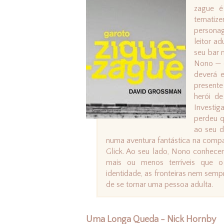
zague é
tematize
persona
leitor a
seu bar 
Nono — e
deverá e
presente
herói d
Investig
perdeu q
ao seu d
numa aventura fantástica na compan
Glick. Ao seu lado, Nono conhecerá
mais ou menos terríveis que o
identidade, as fronteiras nem semp
de se tornar uma pessoa adulta.
Uma Longa Queda - Nick Hornby