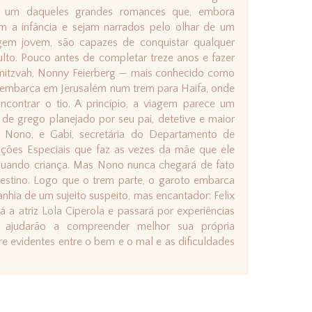
 um daqueles grandes romances que, embora
m a infância e sejam narrados pelo olhar de um
gem jovem, são capazes de conquistar qualquer
dulto. Pouco antes de completar treze anos e fazer
mitzvah, Nonny Feierberg — mais conhecido como
mbarca em Jerusalém num trem para Haifa, onde
ncontrar o tio. A princípio, a viagem parece um
 de grego planejado por seu pai, detetive e maior
e Nono, e Gabi, secretária do Departamento de
ações Especiais que faz as vezes da mãe que ele
uando criança. Mas Nono nunca chegará de fato
estino. Logo que o trem parte, o garoto embarca
hia de um sujeito suspeito, mas encantador: Felix
 a atriz Lola Ciperola e passará por experiências
 ajudarão a compreender melhor sua própria
re evidentes entre o bem e o mal e as dificuldades