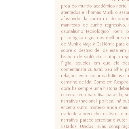
proa do mundo acadêmico norte-
atentados é Thomas Munk, o assom
afastando da carreira e do pró
manifesto de cunho regressivo, 
capitalismo tecnológico”. Renzi 
psicológica digna dos melhores m
de Munk e viaja à Califórnia para en
sobre o destino de Ida está em 
história de violência e utopia 
Piglia, aqueles em que ele de
comentarista cultural. Seu olhar 
relações entre culturas distintas e 
caminho de Ida. Como em Respiraçã
obra, há sempre uma história debaix
encerra uma narrativa paralela, 
narrativa (nacional, política): há ou
encerra outro mistério ainda mais
evidente a preencher os livros e m
narrativa, parece acreditar o autor. 
Estados Unidos, suas conspiraç