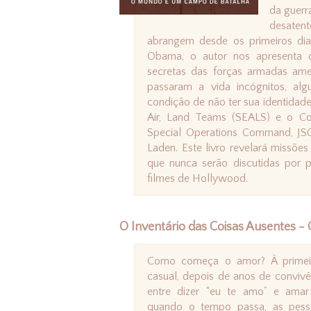
da guerr
desatent
abrangem desde os primeiros di
Obama, o autor nos apresenta
secretas das forças armadas amer
passaram a vida incógnitos, al
condição de não ter sua identidad
Air, Land Teams (SEALS) e o Co
Special Operations Command, JS
Laden. Este livro revelará missõ
que nunca serão discutidas por p
filmes de Hollywood.
O Inventário das Coisas Ausentes -
Como começa o amor? À primeir
casual, depois de anos de convivê
entre dizer “eu te amo” e ama
quando o tempo passa, as pe