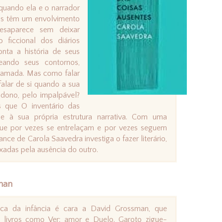
 quando ela e o narrador
is têm um envolvimento
esaparece sem deixar
o ficcional dos diários
nta a história de seus
eando seus contornos,
r amada. Mas como falar
falar de si quando a sua
dono, pelo impalpável?
 que O inventário das
 e à sua própria estrutura narrativa. Com uma
que por vezes se entrelaçam e por vezes seguem
ce de Carola Saavedra investiga o fazer literário,
xadas pela ausência do outro.
man
ica da infância é cara a David Grossman, que
 livros como Ver: amor e Duelo. Garoto zigue-