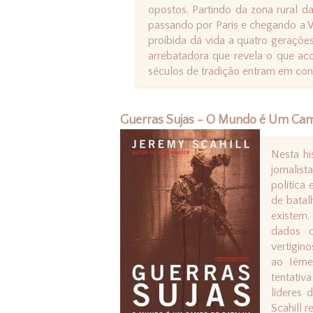
opostos. Partindo da zona rural 
passando por Paris e chegando a W
proibida dá vida a quatro gerações
arrebatadora que revela o que ac
séculos de tradição entram em conf
Guerras Sujas - O Mundo é Um Camp
Nesta hi
jornali
política
de batal
existem,
dados o
vertigin
ao Iême
tentativ
líderes 
Scahill 