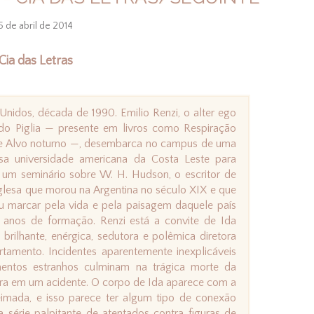
5 de abril de 2014
Cia das Letras
Unidos, década de 1990. Emilio Renzi, o alter ego
do Piglia — presente em livros como Respiração
al e Alvo noturno —, desembarca no campus de uma
osa universidade americana da Costa Leste para
r um seminário sobre W. H. Hudson, o escritor de
nglesa que morou na Argentina no século XIX e que
u marcar pela vida e pela paisagem daquele país
anos de formação. Renzi está a convite de Ida
 brilhante, enérgica, sedutora e polêmica diretora
tamento. Incidentes aparentemente inexplicáveis
entos estranhos culminam na trágica morte da
ra em um acidente. O corpo de Ida aparece com a
mada, e isso parece ter algum tipo de conexão
série palpitante de atentados contra figuras de