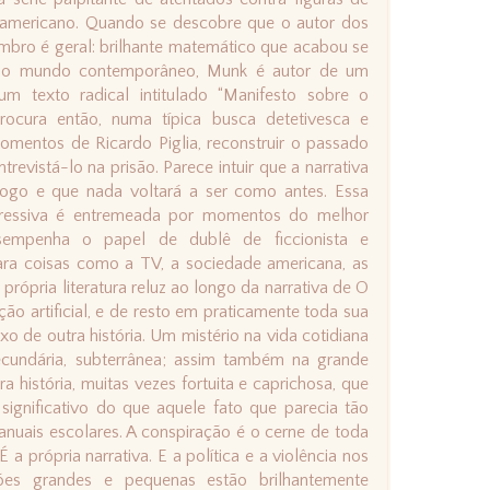
americano. Quando se descobre que o autor dos
bro é geral: brilhante matemático que acabou se
prio mundo contemporâneo, Munk é autor de um
um texto radical intitulado “Manifesto sobre o
procura então, numa típica busca detetivesca e
omentos de Ricardo Piglia, reconstruir o passado
trevistá-lo na prisão. Parece intuir que a narrativa
jogo e que nada voltará a ser como antes. Essa
regressiva é entremeada por momentos do melhor
sempenha o papel de dublê de ficcionista e
para coisas como a TV, a sociedade americana, as
a própria literatura reluz ao longo da narrativa de O
o artificial, e de resto em praticamente toda sua
o de outra história. Um mistério na vida cotidiana
secundária, subterrânea; assim também na grande
tra história, muitas vezes fortuita e caprichosa, que
 significativo do que aquele fato que parecia tão
anuais escolares. A conspiração é o cerne de toda
É a própria narrativa. E a política e a violência nos
ões grandes e pequenas estão brilhantemente