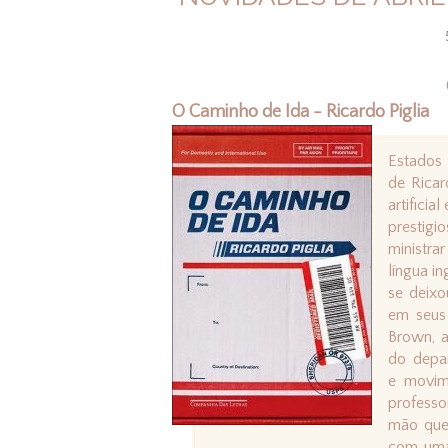
O Caminho de Ida - Ricardo Piglia
Estados 
de Ricar
artifici
prestigi
ministra
língua i
se deixo
em seus 
Brown, a
do depar
e movim
professo
mão quei
com uma 