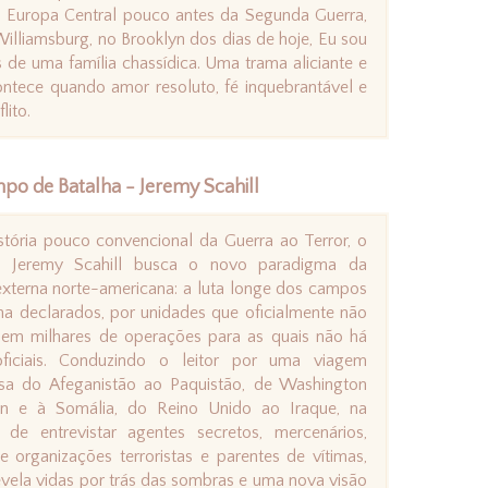
da Europa Central pouco antes da Segunda Guerra,
illiamsburg, no Brooklyn dos dias de hoje, Eu sou
 de uma família chassídica. Uma trama aliciante e
ontece quando amor resoluto, fé inquebrantável e
lito.
o de Batalha - Jeremy Scahill
stória pouco convencional da Guerra ao Terror, o
sta Jeremy Scahill busca o novo paradigma da
 externa norte-americana: a luta longe dos campos
ha declarados, por unidades que oficialmente não
 em milhares de operações para as quais não há
ficiais. Conduzindo o leitor por uma viagem
osa do Afeganistão ao Paquistão, de Washington
n e à Somália, do Reino Unido ao Iraque, na
a de entrevistar agentes secretos, mercenários,
de organizações terroristas e parentes de vítimas,
revela vidas por trás das sombras e uma nova visão