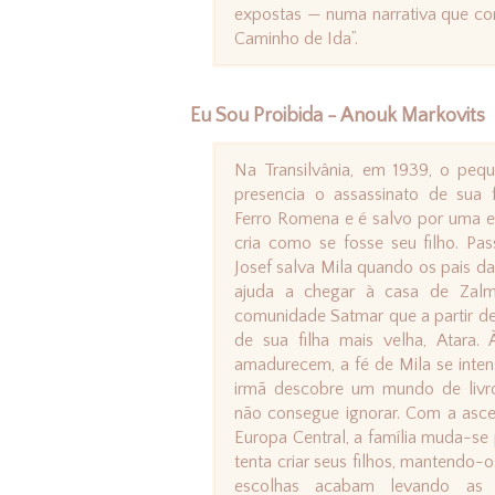
expostas — numa narrativa que co
Caminho de Ida”.
Eu Sou Proibida - Anouk Markovits
Na Transilvânia, em 1939, o pequ
presencia o assassinato de sua 
Ferro Romena e é salvo por uma e
cria como se fosse seu filho. Pa
Josef salva Mila quando os pais d
ajuda a chegar à casa de Zalm
comunidade Satmar que a partir de
de sua filha mais velha, Atara
amadurecem, a fé de Mila se inten
irmã descobre um mundo de livr
não consegue ignorar. Com a as
Europa Central, a família muda-se
tenta criar seus filhos, mantendo-o
escolhas acabam levando as 