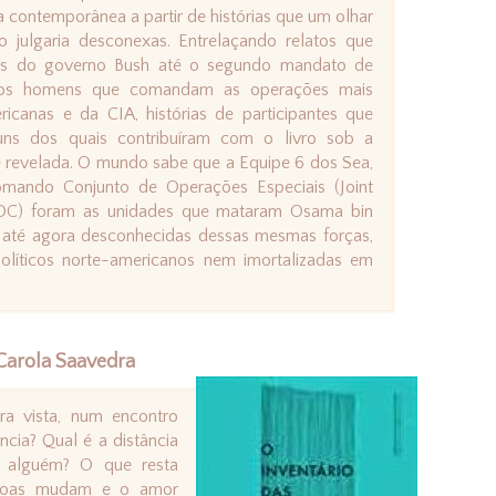
a contemporânea a partir de histórias que um olhar
o julgaria desconexas. Entrelaçando relatos que
as do governo Bush até o segundo mandato de
 os homens que comandam as operações mais
icanas e da CIA, histórias de participantes que
guns dos quais contribuíram com o livro sob a
e revelada. O mundo sabe que a Equipe 6 dos Sea,
mando Conjunto de Operações Especiais (Joint
OC) foram as unidades que mataram Osama bin
es até agora desconhecidas dessas mesmas forças,
olíticos norte-americanos nem imortalizadas em
 Carola Saavedra
a vista, num encontro
ncia? Qual é a distância
r alguém? O que resta
ssoas mudam e o amor