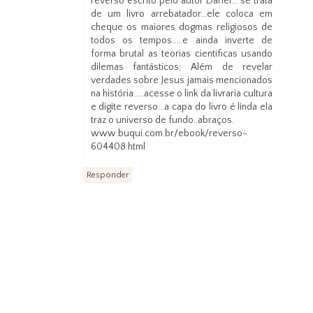
reverso escrito pelo autor Darlei... se trata
de um livro arrebatador...ele coloca em
cheque os maiores dogmas religiosos de
todos os tempos.....e ainda inverte de
forma brutal as teorias cientificas usando
dilemas fantásticos; Além de revelar
verdades sobre Jesus jamais mencionados
na história.....acesse o link da livraria cultura
e digite reverso...a capa do livro é linda ela
traz o universo de fundo..abraços.
www.buqui.com.br/ebook/reverso-
604408.html
Responder