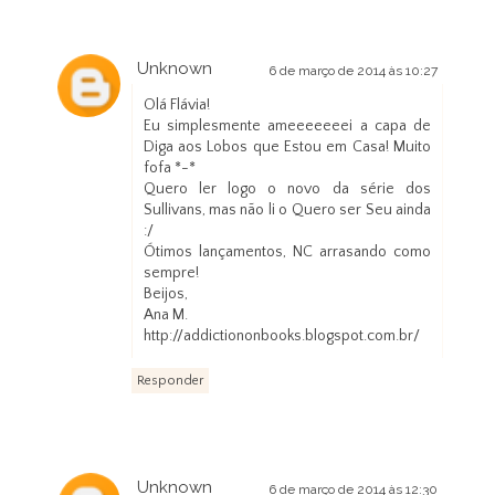
Unknown
6 de março de 2014 às 10:27
Olá Flávia!
Eu simplesmente ameeeeeeei a capa de
Diga aos Lobos que Estou em Casa! Muito
fofa *-*
Quero ler logo o novo da série dos
Sullivans, mas não li o Quero ser Seu ainda
:/
Ótimos lançamentos, NC arrasando como
sempre!
Beijos,
Ana M.
http://addictiononbooks.blogspot.com.br/
Responder
Unknown
6 de março de 2014 às 12:30