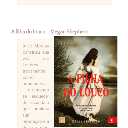
A filha do louco - Megan Shepherd
Juliet Moreau
construiu sua
vida em
Londres
trabalhando
como
arrumadeira
— e tentando
se esquecer
do escândalo
que arruinou
sua
reputação e a
de sua mãe,