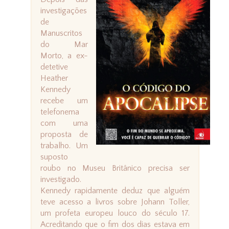
investigações
de
Manuscritos
do Mar
Morto, a ex-
detetive
Heather
Kennedy
recebe um
telefonema
com uma
proposta de
trabalho. Um
suposto
roubo no Museu Britânico precisa ser
investigado.
Kennedy rapidamente deduz que alguém
teve acesso a livros sobre Johann Toller,
um profeta europeu louco do século 17.
Acreditando que o fim dos dias estava em