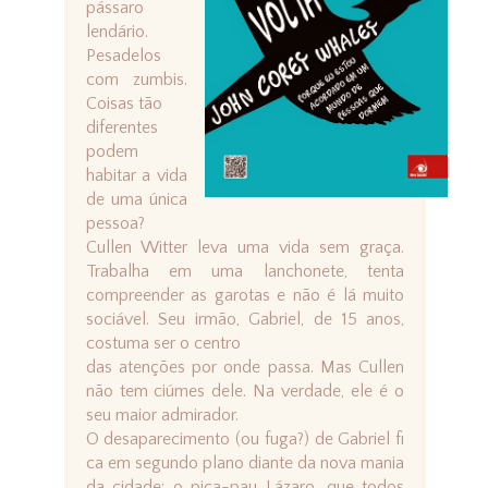
pássaro
lendário.
Pesadelos
com zumbis.
Coisas tão
diferentes
podem
habitar a vida
de uma única
pessoa?
Cullen Witter leva uma vida sem graça.
Trabalha em uma lanchonete, tenta
compreender as garotas e não é lá muito
sociável. Seu irmão, Gabriel, de 15 anos,
costuma ser o centro
das atenções por onde passa. Mas Cullen
não tem ciúmes dele. Na verdade, ele é o
seu maior admirador.
O desaparecimento (ou fuga?) de Gabriel fi
ca em segundo plano diante da nova mania
da cidade: o pica-pau Lázaro, que todos