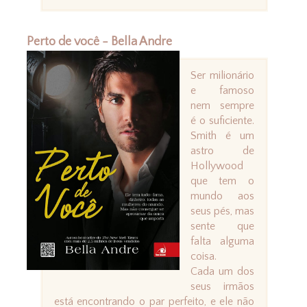
Perto de você - Bella Andre
Ser milionário
e famoso
nem sempre
é o suficiente.
Smith é um
astro de
Hollywood
que tem o
mundo aos
seus pés, mas
sente que
falta alguma
coisa.
Cada um dos
seus irmãos
está encontrando o par perfeito, e ele não