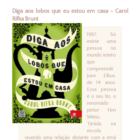
Diga aos lobos que eu estou em casa - Carol
Rifka Brunt
1987. Só
existe uma
pessoa no
mundo inteiro
que
compreende
June Elbus,
de 14 anos.
Essa pessoa
é o seu tio, o
renomado
pintor Finn
Weiss.
Tímida na
escola,
vivendo uma relação distante com a irmã