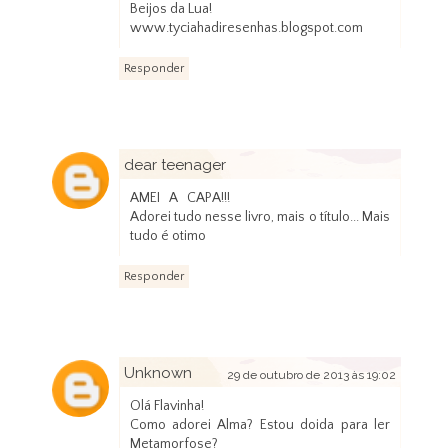
Beijos da Lua!
www.tyciahadiresenhas.blogspot.com
Responder
dear teenager
9 de outubro de 2013 às 20:02
AMEI A CAPA!!!
Adorei tudo nesse livro, mais o título... Mais
tudo é otimo
Responder
Unknown
29 de outubro de 2013 às 19:02
Olá Flavinha!
Como adorei Alma? Estou doida para ler
Metamorfose?