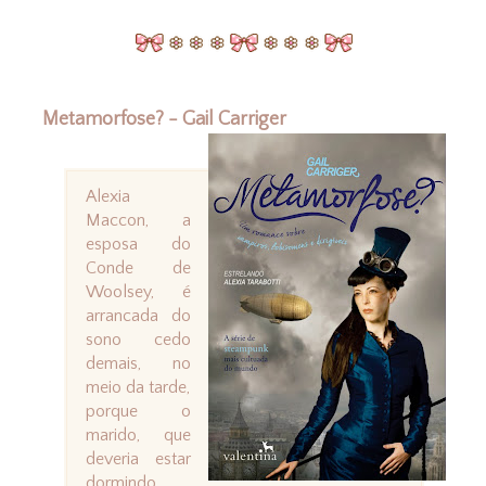
Metamorfose? - Gail Carriger
Alexia
Maccon, a
esposa do
Conde de
Woolsey, é
arrancada do
sono cedo
demais, no
meio da tarde,
porque o
marido, que
deveria estar
dormindo