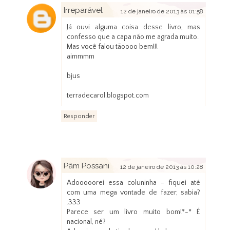
Irreparável
12 de janeiro de 2013 às 01:58
Já ouvi alguma coisa desse livro, mas
confesso que a capa não me agrada muito.
Mas você falou tãoooo bem!!!
aimmmm
bjus
terradecarol.blogspot.com
Responder
Pâm Possani
12 de janeiro de 2013 às 10:28
Adooooorei essa coluninha - fiquei até
com uma mega vontade de fazer, sabia?
:333
Parece ser um livro muito bom!*-* É
nacional, né?