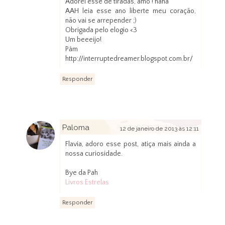
Adorei esse de tiradas, amo ! haha
AAH leia esse ano liberte meu coração,
não vai se arrepender ;)
Obrigada pelo elogio <3
Um beeeijo!
Pâm
http://interruptedreamer.blogspot.com.br/
Responder
Paloma
12 de janeiro de 2013 às 12:11
Flavia, adoro esse post, atiça mais ainda a
nossa curiosidade.
Bye da Pah
Livros Estrelas
Responder