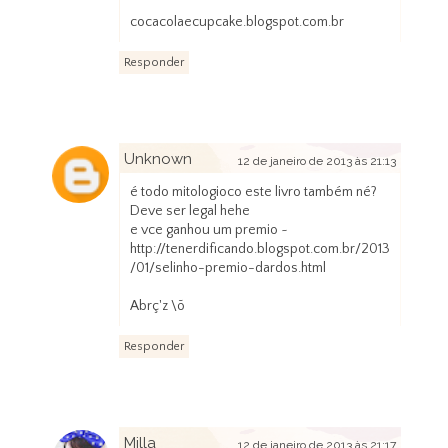
cocacolaecupcake.blogspot.com.br
Responder
Unknown
12 de janeiro de 2013 às 21:13
é todo mitologioco este livro também né?
Deve ser legal hehe
e vce ganhou um premio ~
http://tenerdificando.blogspot.com.br/2013
/01/selinho-premio-dardos.html
Abrç'z \õ
Responder
Milla
12 de janeiro de 2013 às 21:17