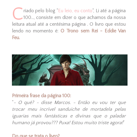
C
riado pelo blog "
Eu leio, eu conto
", Li até a página
100..., consiste em dizer o que achamos da nossa
leitura atual até a centésima página . O livro que estou
lendo no momento é:
O Trono sem Rei - Eddie Van
Feu.
Primeira frase da página 100:
"
- O quê? - disse Marcos. - Então eu vou ter que
trocar meu incrível sanduiche de mortadela pelas
iguarias mais fantásticas e divinas que o paladar
humano já provou??? Puxa! Estou muito triste agora!
"
Do que se trata o livro?