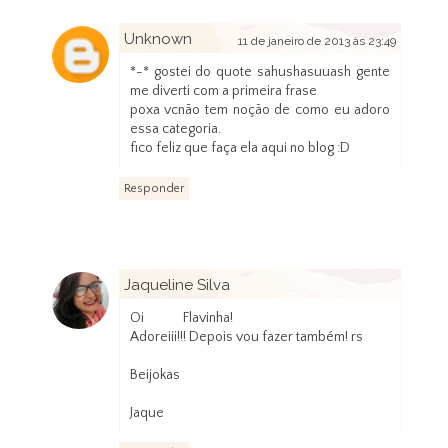
Unknown
11 de janeiro de 2013 às 23:49
*-* gostei do quote sahushasuuash gente
me diverti com a primeira frase
poxa vcnão tem noção de como eu adoro
essa categoria.
fico feliz que faça ela aqui no blog :D
Responder
Jaqueline Silva
12 de janeiro de 2013 às 00:43
Oi Flavinha!
Adoreiii!!! Depois vou fazer também! rs
Beijokas
Jaque