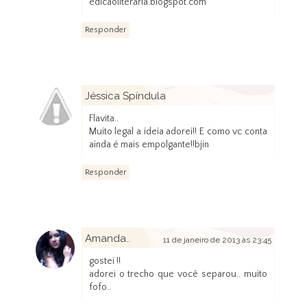
edicaoliteraria.blogspot.com
Responder
Jéssica Spíndula
11 de janeiro de 2013 às 23:31
Flavita..
Muito legal a ideia adorei!! E como vc conta
ainda é mais empolgante!!bjin
Responder
Amanda..
11 de janeiro de 2013 às 23:45
gostei !!
adorei o trecho que você separou.. muito
fofo..