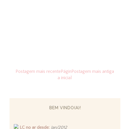
Postagem mais recente
Págin
Postagem mais antiga
a inicial
BEM VINDO(A)!
LC no ar desde:
Jan/2012