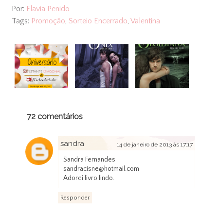
Por:
Flavia Penido
Tags:
Promoção
,
Sorteio Encerrado
,
Valentina
72 comentários
sandra
14 de janeiro de 2013 às 17:17
Sandra Fernandes
sandracisne@hotmail.com
Adorei livro lindo.
Responder