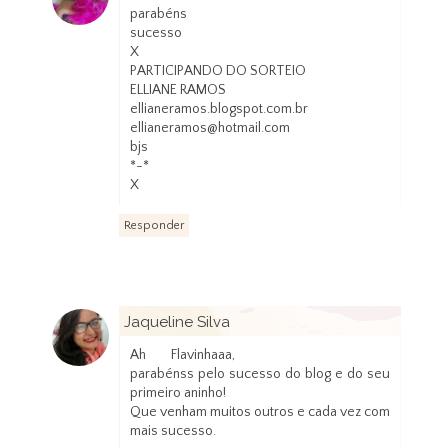
parabéns
sucesso
X
PARTICIPANDO DO SORTEIO
ELLIANE RAMOS
ellianeramos.blogspot.com.br
ellianeramos@hotmail.com
bjs
*-*
X
Responder
Jaqueline Silva
16 de janeiro de 2013 às 23:27
Ah Flavinhaaa,
parabénss pelo sucesso do blog e do seu
primeiro aninho!
Que venham muitos outros e cada vez com
mais sucesso.