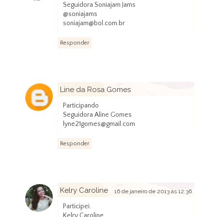
Seguidora Soniajam Jams
@soniajams
soniajam@bol.com.br
Responder
Line da Rosa Gomes
16 de janeiro de 2013 às 12:22
Participando
Seguidora Aline Gomes
lyne21gomes@gmail.com
Responder
Kelry Caroline
16 de janeiro de 2013 às 12:36
Participei.
Kelry Caroline