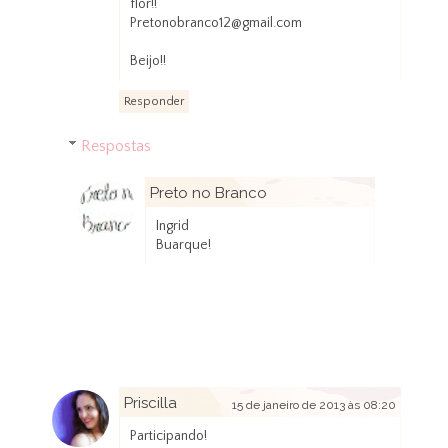
flor!!
Pretonobranco12@gmail.com
Beijo!!
Responder
Respostas
Preto no Branco
15 de janeiro de 2013 às 00:43
Ingrid
Buarque!
Priscilla
15 de janeiro de 2013 às 08:20
Participando!