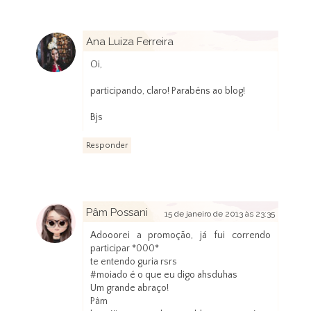
Ana Luiza Ferreira
15 de janeiro de 2013 às 21:13
Oi,
participando, claro! Parabéns ao blog!
Bjs
Responder
Pâm Possani
15 de janeiro de 2013 às 23:35
Adooorei a promoção, já fui correndo
participar *000*
te entendo guria rsrs
#moiado é o que eu digo ahsduhas
Um grande abraço!
Pâm