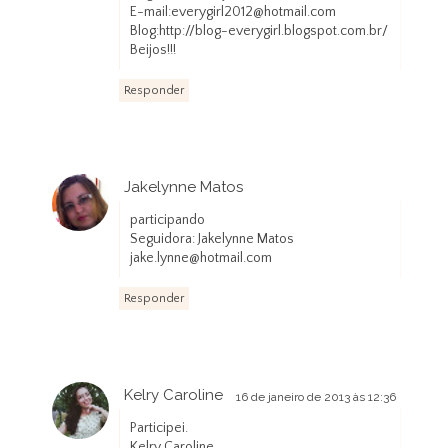
E-mail:everygirl2012@hotmail.com
Blog:http://blog-everygirl.blogspot.com.br/
Beijos!!!
Responder
Jakelynne Matos
16 de janeiro de 2013 às 11:09
participando
Seguidora: Jakelynne Matos
jake.lynne@hotmail.com
Responder
Kelry Caroline
16 de janeiro de 2013 às 12:36
Participei.
Kelry Caroline