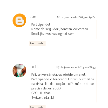
Jon
26 de janeiro de 2013 às 15:24
Participando!
Nome de seguidor: Jhonatan Weverson
Email: jhonwsilvas@gmail.com
Responder
Le Lil
27 de janeiro de 2013 às 08:53
Feliz aniversário(atrasado)de um ano!!
Participando e torcendo! Deixei o email na
caixinha lá da opção, ok? (não sei se
precisa deixar aqui.)
GFC: LiL-chan
Twitter: @Le_Lil
Responder