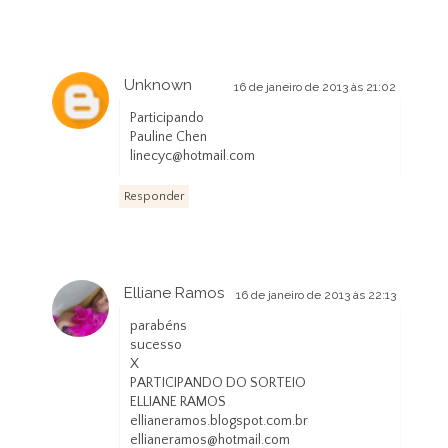
Unknown
16 de janeiro de 2013 às 21:02
Participando
Pauline Chen
linecyc@hotmail.com
Responder
Elliane Ramos
16 de janeiro de 2013 às 22:13
parabéns
sucesso
X
PARTICIPANDO DO SORTEIO
ELLIANE RAMOS
ellianeramos.blogspot.com.br
ellianeramos@hotmail.com