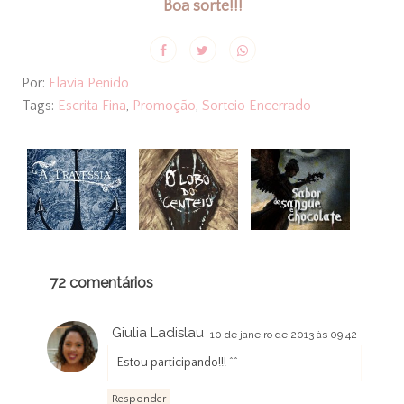
Boa sorte!!!
Por:
Flavia Penido
Tags:
Escrita Fina
,
Promoção
,
Sorteio Encerrado
72 comentários
Giulia Ladislau
10 de janeiro de 2013 às 09:42
Estou participando!!! ^^
Responder