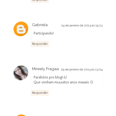
Gabriela
24 de janeiro de 2013 às 15:23
Participando!
Responder
Mireely Fragaa
25 de janeiro de 2013 às 13:04
Parabéns pro blog! õ/
Que venham muuuitos anos maaais :D
Responder