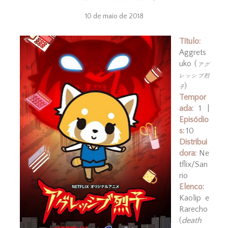
10 de maio de 2018
Título:
Aggrets
uko (
アグ
レッシブ烈
)
子
Tempor
ada:
1 |
Episódio
s:
10
Distribui
dora:
Ne
tflix/San
rio
Elenco:
Kaolip e
Rarecho
(
death