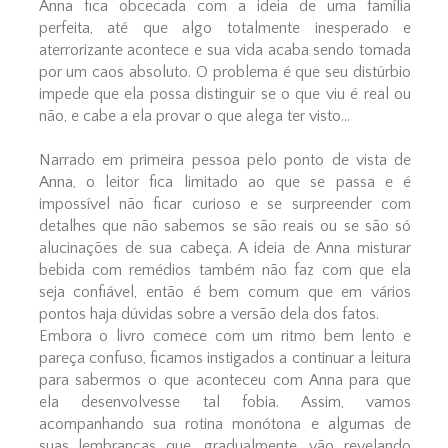
Anna fica obcecada com a ideia de uma família
perfeita, até que algo totalmente inesperado e
aterrorizante acontece e sua vida acaba sendo tomada
por um caos absoluto. O problema é que seu distúrbio
impede que ela possa distinguir se o que viu é real ou
não, e cabe a ela provar o que alega ter visto...
Narrado em primeira pessoa pelo ponto de vista de
Anna, o leitor fica limitado ao que se passa e é
impossível não ficar curioso e se surpreender com
detalhes que não sabemos se são reais ou se são só
alucinações de sua cabeça. A ideia de Anna misturar
bebida com remédios também não faz com que ela
seja confiável, então é bem comum que em vários
pontos haja dúvidas sobre a versão dela dos fatos.
Embora o livro comece com um ritmo bem lento e
pareça confuso, ficamos instigados a continuar a leitura
para sabermos o que aconteceu com Anna para que
ela desenvolvesse tal fobia. Assim, vamos
acompanhando sua rotina monótona e algumas de
suas lembranças que, gradualmente, vão revelando