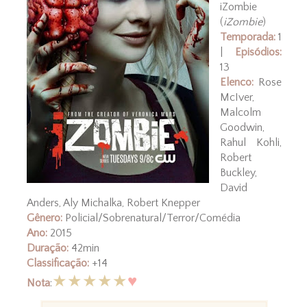
iZombie
(
iZombie
)
Temporada:
1
|
Episódios:
13
Elenco:
Rose
McIver,
Malcolm
Goodwin,
Rahul Kohli,
Robert
Buckley,
David
Anders, Aly Michalka, Robert Knepper
Gênero:
Policial/Sobrenatural/Terror/Comédia
Ano:
2015
Duração:
42min
Classificação:
+14
★
★
★
★
★
♥
Nota
: