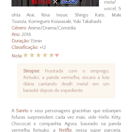
metal
voice
), S
ohta Arai, Rina Inoue, Shingo Kato, Maki
Tsuruta, Komegumi Koiwasaki, Yuki Takahashi
Gênero:
Anime/Drama/Comédia
Ano:
2018
Duração:
15min
Classificação:
+12
★★★★★
♥
Nota
:
Sinopse:
Frustrada com o emprego,
Retsuko, a panda vermelha, encara a luta
diária cantando death metal em um
karaokê depois do expediente.
A
Sanrio
e seus personagens gracinhas que esbanjam
fofuras surpreendem cada vez mais, vide Hello Kitty,
Chococat e companhia. Agora, baseado na panda
vermelha Retsuko, a
Netflix
, nessa super parceria,