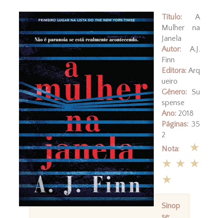
Título:
A
Mulher na
Janela
Autor:
A.J.
Finn
Editora:
Arq
ueiro
Gênero:
Su
spense
Ano:
2018
Páginas:
35
2
★
Nota
:
★★★
★
Sinop
se
: