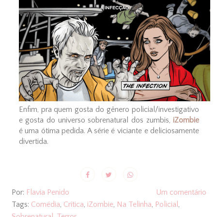
Enfim, pra quem gosta do gênero policial/investigativo
e gosta do universo sobrenatural dos zumbis,
iZombie
é uma ótima pedida. A série é viciante e deliciosamente
divertida.
Por:
Flavia Penido
Um comentário
Tags:
Comédia
,
Crítica
,
iZombie
,
Na Telinha
,
Policial
,
Sobrenatural
,
Terror