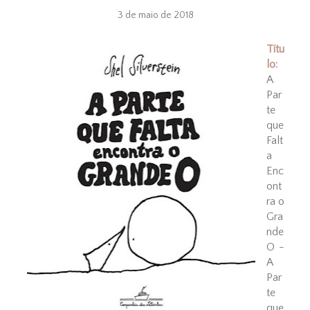
3 de maio de 2018
Títu
lo:
A
Par
te
que
Falt
a
Enc
ont
ra o
Gra
nde
O -
A
Par
te
que