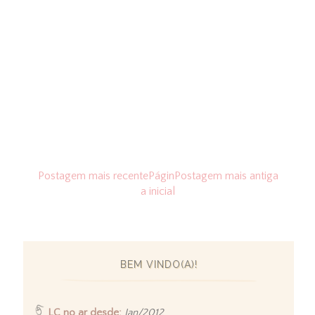
Postagem mais recente
Págin
Postagem mais antiga
a inicial
BEM VINDO(A)!
LC no ar desde:
Jan/2012