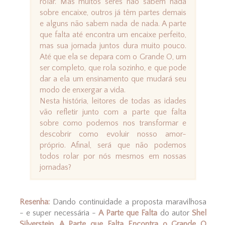
rolar. Mas muitos seres não sabem nada
sobre encaixe, outros já têm partes demais
e alguns não sabem nada de nada. A parte
que falta até encontra um encaixe perfeito,
mas sua jornada juntos dura muito pouco.
Até que ela se depara com o Grande O, um
ser completo, que rola sozinho, e que pode
dar a ela um ensinamento que mudará seu
modo de enxergar a vida.
Nesta história, leitores de todas as idades
vão refletir junto com a parte que falta
sobre como podemos nos transformar e
descobrir como evoluir nosso amor-
próprio. Afinal, será que não podemos
todos rolar por nós mesmos em nossas
jornadas?
Resenha:
Dando continuidade a proposta maravilhosa
- e super necessária -
A Parte que Falta
do autor
Shel
Silverstein
,
A Parte que Falta Encontra o Grande O