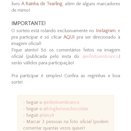
livro
A Rainha de Tearling
, além de alguns marcadores
de mimo!
IMPORTANTE!
O sorteio está rolando exclusivamente no
Instagram
, e
pra participar é só clicar
AQUI
pra ser direcionado à
imagem oficial!
Fique atento! Só os comentários feitos na imagem
oficial (publicada pelo insta do
@infinitoembranco
)
serão válidos para participação!
Pra participar é simples! Confira as regrinhas e boa
sorte!
• Seguir o
@infinitoembranco
• Seguir o
@bloglivrosechocolate
• Seguir
@laisylr
• Marcar 3 pessoas na foto oficial (podem
comentar quantas vezes quiser)