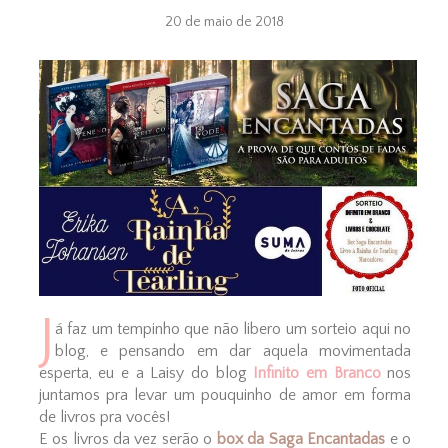
20 de maio de 2018
J
á faz um tempinho que não libero um sorteio aqui no
blog, e pensando em dar aquela movimentada
esperta, eu e a Laisy do blog
Infinito em Branco
nos
juntamos pra levar um pouquinho de amor em forma
de livros pra vocês!
E os livros da vez serão o
box da Saga Encantadas
e o