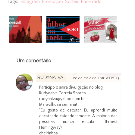
Tags:
Instagram
,
Promoção
,
Sorteio Encerrado
Um comentário
RUDYNALVA
20 de maio de 2018 às 21:23
Participo e sairá divulgação no blog.
Rudynalva Correia Soares
rudynalva@yahoo.com.br
Maravilhosa semana!
“Eu gosto de escutar. Eu aprendi muito
escutando cuidadosamente. A maioria das
pessoas nunca escuta. “(Ernest
Hemingway)
cheirinhos