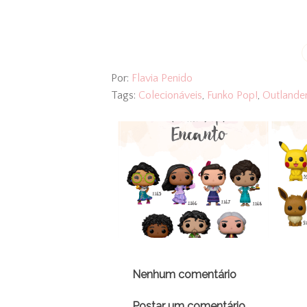
Por:
Flavia Penido
Tags:
Colecionáveis
,
Funko Pop!
,
Outlande
Nenhum comentário
Postar um comentário