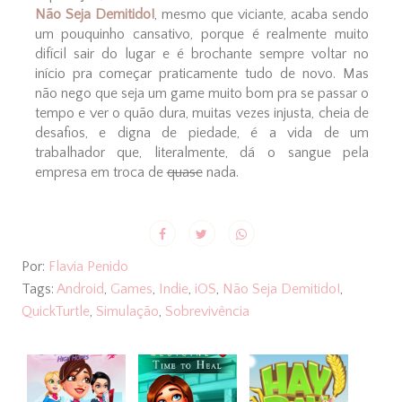
Não Seja Demitido!
, mesmo que viciante, acaba sendo
um pouquinho cansativo, porque é realmente muito
difícil sair do lugar e é brochante sempre voltar no
início pra começar praticamente tudo de novo. Mas
não nego que seja um game muito bom pra se passar o
tempo e ver o quão dura, muitas vezes injusta, cheia de
desafios, e digna de piedade, é a vida de um
trabalhador que, literalmente, dá o sangue pela
empresa em troca de
quase
nada.
Por:
Flavia Penido
Tags:
Android
,
Games
,
Indie
,
iOS
,
Não Seja Demitido!
,
QuickTurtle
,
Simulação
,
Sobrevivência