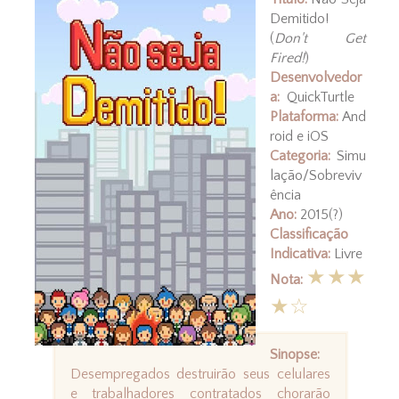
Demitido!
(
Don't Get
Fired!
)
Desenvolvedor
a:
QuickTurtle
Plataforma:
And
roid e iOS
Categoria:
Simu
lação/Sobreviv
ência
Ano:
2015(?)
Classificação
Indicativa:
Livre
★★★
Nota:
★☆
Sinopse:
Desempregados destruirão seus celulares
e trabalhadores contratados chorarão