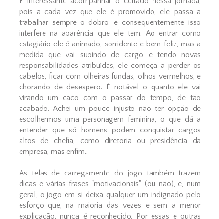
É interessante acompanhar o coitado nessa jornada,
pois a cada vez que ele é promovido, ele passa a
trabalhar sempre o dobro, e consequentemente isso
interfere na aparência que ele tem. Ao entrar como
estagiário ele é animado, sorridente e bem feliz, mas a
medida que vai subindo de cargo e tendo novas
responsabilidades atribuídas, ele começa a perder os
cabelos, ficar com olheiras fundas, olhos vermelhos, e
chorando de desespero. É notável o quanto ele vai
virando um caco com o passar do tempo, de tão
acabado. Achei um pouco injusto não ter opção de
escolhermos uma personagem feminina, o que dá a
entender que só homens podem conquistar cargos
altos de chefia, como diretoria ou presidência da
empresa, mas enfim...
As telas de carregamento do jogo também trazem
dicas e várias frases "motivacionais" (ou não), e, num
geral, o jogo em si deixa qualquer um indignado pelo
esforço que, na maioria das vezes e sem a menor
explicação, nunca é reconhecido. Por essas e outras