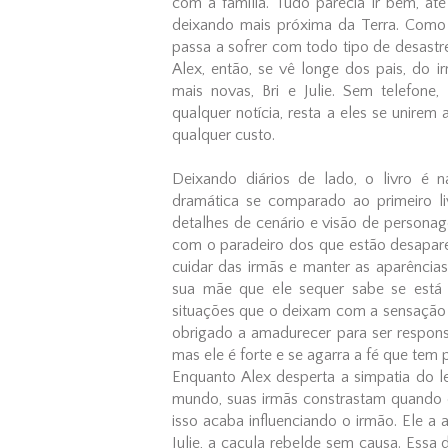
com a família. Tudo parecia ir bem, at
deixando mais próxima da Terra. Como
passa a sofrer com todo tipo de desastre
Alex, então, se vê longe dos pais, do 
mais novas, Bri e Julie. Sem telefon
qualquer notícia, resta a eles se unirem
qualquer custo.
Deixando diários de lado, o livro é
dramática se comparado ao primeiro li
detalhes de cenário e visão de persona
com o paradeiro dos que estão desapa
cuidar das irmãs e manter as aparência
sua mãe que ele sequer sabe se está 
situações que o deixam com a sensação de
obrigado a amadurecer para ser respon
mas ele é forte e se agarra a fé que tem
Enquanto Alex desperta a simpatia do l
mundo, suas irmãs constrastam quando o 
isso acaba influenciando o irmão. Ele a 
Julie, a caçula rebelde sem causa. Essa 