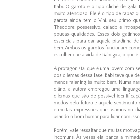
Babi. O garoto é o tipo clichê de galã t
muito atencioso. Ele é o tipo de rapaz 
garota ainda tem o Vini, seu primo qu
Theodore: possessivo, calado e introsp
poucas
qualidades. Esses dois gatinh
essenciais para dar aquela pitadinha de
bem. Ambos os garotos funcionam como u
escolher que a vida de Babi gira, o que é
A protagonista, que é uma jovem com se
dos dilemas dessa fase. Babi teve que d
menos falar inglês muito bem. Numa narr
diário, a autora empregou uma linguag
dilemas que são de possível identifica
medos pelo futuro e aquele sentimento 
e muitas expressões que usamos no dia
usando o bom humor para lidar com isso
Porém, vale ressaltar que muitas motivaç
incomuns. Às vezes ela banca a mima