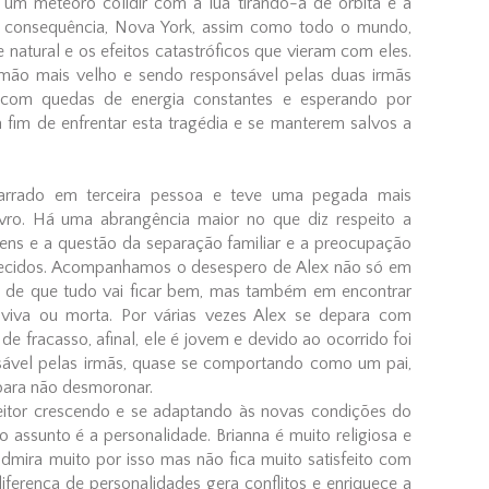
é um meteoro colidir com a lua tirando-a de órbita e a
 consequência, Nova York, assim como todo o mundo,
 natural e os efeitos catastróficos que vieram com eles.
irmão mais velho e sendo responsável pelas duas irmãs
e, com quedas de energia constantes e esperando por
 a fim de enfrentar esta tragédia e se manterem salvos a
 narrado em terceira pessoa e teve uma pegada mais
vro. Há uma abrangência maior no que diz respeito a
gens e a questão da separação familiar e a preocupação
recidos. Acompanhamos o desespero de Alex não só em
s de que tudo vai ficar bem, mas também em encontrar
viva ou morta. Por várias vezes Alex se depara com
 fracasso, afinal, ele é jovem e devido ao ocorrido foi
sável pelas irmãs, quase se comportando como um pai,
 para não desmoronar.
eitor crescendo e se adaptando às novas condições do
assunto é a personalidade. Brianna é muito religiosa e
admira muito por isso mas não fica muito satisfeito com
diferença de personalidades gera conflitos e enriquece a