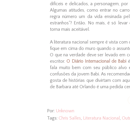
difíceis e delicados, a personagem, po
Algumas atitudes, como entrar no carr
regra número um da vida ensinada pel
estranhos"? Então. No mais, é só levar
torna mais aceitável.
A literatura nacional sempre é vista com
fique em cima do muro quando o assunto é
O que na verdade deve ser levado em co
escritor.
O Diário Internacional de Babi
é
fala muito bem com seu público alvo e
confusões da jovem Babi. As recomendaç
gosta de histórias que divirtam com aq
de Barbara até Orlando é uma pedida cer
Por:
Unknown
Tags:
Chris Salles
,
Literatura Nacional
,
Out