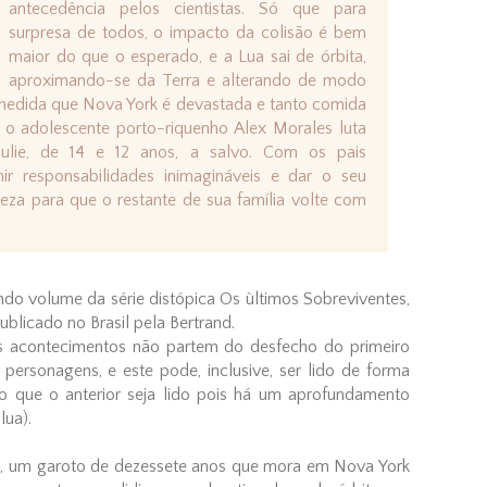
antecedência pelos cientistas. Só que para
surpresa de todos, o impacto da colisão é bem
maior do que o esperado, e a Lua sai de órbita,
aproximando-se da Terra e alterando de modo
À medida que Nova York é devastada e tanto comida
 o adolescente porto-riquenho Alex Morales luta
Julie, de 14 e 12 anos, a salvo. Com os pais
ir responsabilidades inimagináveis e dar o seu
eza para que o restante de sua família volte com
do volume da série distópica Os ùltimos Sobreviventes,
ublicado no Brasil pela Bertrand.
s acontecimentos não partem do desfecho do primeiro
rsonagens, e este pode, inclusive, ser lido de forma
o que o anterior seja lido pois há um aprofundamento
lua).
s, um garoto de dezessete anos que mora em Nova York