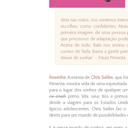
dela nas mãos, nos sentimos ínti
escolheu como confidentes. Atra
primeira imagem de uma pessoa p
que processos de adaptação pode
Acima de tudo, Babi nos ensina
contos de fada. Basta a gente per
deixar de sonhar” - Paula Pimenta
Resenha:
A estreia de
Chris Salles
, que f
Pimenta, mostra vida de uma espevitada 
para o lugar dos sonhos de qualquer um:
ex-crush
primo, Vini, seus tios e prim
desde a viagem para os Estados Unid
típicos adolescentes, Chris Salles faz 
direto para um mundo de possibilidades 
E é nesse mundo de sonhos, em meio a 