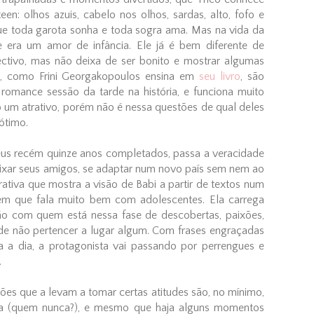
een: olhos azuis, cabelo nos olhos, sardas, alto, fofo e
que toda garota sonha e toda sogra ama. Mas na vida da
e era um amor de infância. Ele já é bem diferente de
ectivo, mas não deixa de ser bonito e mostrar algumas
os, como Frini Georgakopoulos ensina em
seu livro
, são
 romance sessão da tarde na história, e funciona muito
m atrativo, porém não é nessa questões de qual deles
 ótimo.
us recém quinze anos completados, passa a veracidade
eixar seus amigos, se adaptar num novo país sem nem ao
ativa que mostra a visão de Babi a partir de textos num
em que fala muito bem com adolescentes. Ela carrega
ção com quem está nessa fase de descobertas, paixões,
de não pertencer a lugar algum. Com frases engraçadas
 a dia, a protagonista vai passando por perrengues e
.
ões que a levam a tomar certas atitudes são, no mínimo,
da (quem nunca?), e mesmo que haja alguns momentos