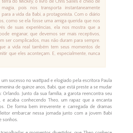
terra do Mickey, o livro de Chris Salles é cheio de
magia, pois nos transporta instantaneamente
para a vida da Babi, a protagonista. Com o diário
mos, como se ela fosse uma amiga querida que nos
vés de suas experiências, ela nos mostra que a
ode enganar, que devemos ser mais receptivos,
m ser complicados, mas não duram para sempre.
 que a vida real também tem seus momentos de
mitir que eles aconteçam. E, especialmente, nunca
oi um sucesso no wattpad e elogiado pela escritora Paula
menina de quinze anos, Babi, que está preste a se mudar
 Orlando. Junto da sua família, a garota reencontra seu
os, e acaba conhecendo Theo, um rapaz que a encanta
os. De forma bem irreverente e carregada de dramas
o leitor embarcar nessa jornada junto com a jovem Babi
e sonhos.
trapalhadas e momentos divertidos, que Theo conhece