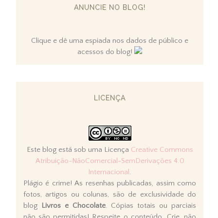
ANUNCIE NO BLOG!
Clique e dê uma espiada nos dados de público e
acessos do blog!
LICENÇA
Este blog está sob uma Licença
Creative Commons
Atribuição-NãoComercial-SemDerivações 4.0
Internacional
.
Plágio é crime! As resenhas publicadas, assim como
fotos, artigos ou colunas, são de exclusividade do
blog
Livros e Chocolate
. Cópias totais ou parciais
não são permitidas! Respeite o conteúdo. Crie, não