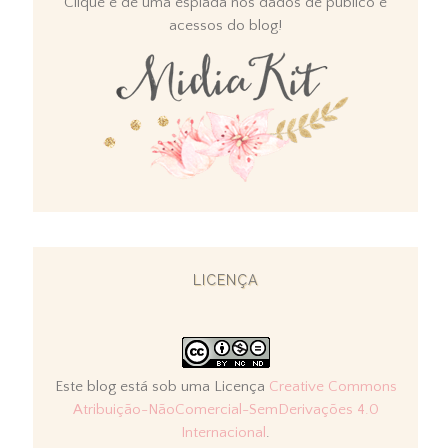
Clique e dê uma espiada nos dados de público e
acessos do blog!
LICENÇA
Este blog está sob uma Licença
Creative Commons
Atribuição-NãoComercial-SemDerivações 4.0
Internacional
.