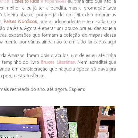
st
de
Ticket to Ride
e expansões
eu tinha dito que não ia
er melhor e eu já ter a bendita, mas a promoção tava
ó ladeira abaixo, porque já dei um jeito de comprar as
 o
Países Nórdicos
, que é independente e tem toda uma
são da Ásia. Agora é eperar um pouco pra eu dar aquela
outras expansões que formam a coleção de mapas dessa
ipalmente por várias ainda não terem sido lançadas aqui
 da Amazon, foram dois oráculos, um deles eu até tinha
m tempinho do livro
Bruxas Literárias
. Nem acreditei que
evando em consideração que naquela época só dava pra
preço estratosférico.
 mais recheada do ano, até agora. Espiem: