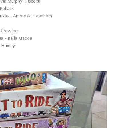
 Arin Murphy-Hiscock
 Pollack
Bruxas - Ambrosia Hawthorn
a Crowther
a - Bella Mackie
 Huxley