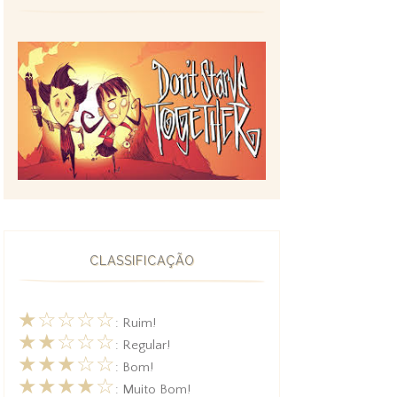
CLASSIFICAÇÃO
★☆☆☆☆
: Ruim!
★★☆☆☆
: Regular!
★★★☆☆
: Bom!
★★★★☆
: Muito Bom!