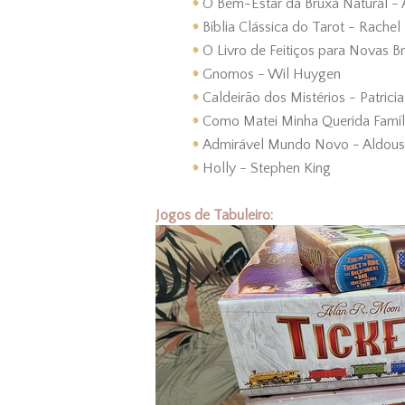
O Bem-Estar da Bruxa Natural -
Bíblia Clássica do Tarot - Rachel
O Livro de Feitiços para Novas 
Gnomos - Wil Huygen
Caldeirão dos Mistérios - Patrici
Como Matei Minha Querida Famíli
Admirável Mundo Novo - Aldous
Holly - Stephen King
Jogos de Tabuleiro: