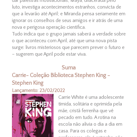
dar palestras motivacionais; Maya, dilacerada pelo
luto, investiga acontecimentos estranhos, convicta de
que a levarão até April; e Miranda pensa seriamente em
ignorar os conselhos de seus amigos e ir atrás de uma
nova e perigosa operação científica.
Tudo indica que o grupo jamais saberá a verdade sobre
o que aconteceu com April, até que uma nova pista
surge: livros misteriosos que parecem prever o futuro e
– sugerem que April pode estar viva.
Suma
Carrie- Coleção Biblioteca Stephen King -
Stephen King
Lançamento: 23/02/2022
Carrie White é uma adolescente
tímida, solitária e oprimida pela
mãe, cristã ferrenha que vê
pecado em tudo. A rotina na
escola não alivia o dia a dia em
casa. Para os colegas e