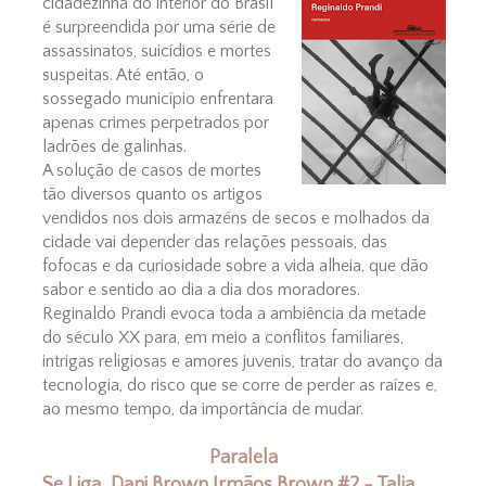
cidadezinha do interior do Brasil
é surpreendida por uma série de
assassinatos, suicídios e mortes
suspeitas. Até então, o
sossegado município enfrentara
apenas crimes perpetrados por
ladrões de galinhas.
A solução de casos de mortes
tão diversos quanto os artigos
vendidos nos dois armazéns de secos e molhados da
cidade vai depender das relações pessoais, das
fofocas e da curiosidade sobre a vida alheia, que dão
sabor e sentido ao dia a dia dos moradores.
Reginaldo Prandi evoca toda a ambiência da metade
do século XX para, em meio a conflitos familiares,
intrigas religiosas e amores juvenis, tratar do avanço da
tecnologia, do risco que se corre de perder as raízes e,
ao mesmo tempo, da importância de mudar.
Paralela
Se Liga, Dani Brown Irmãos Brown #2 - Talia