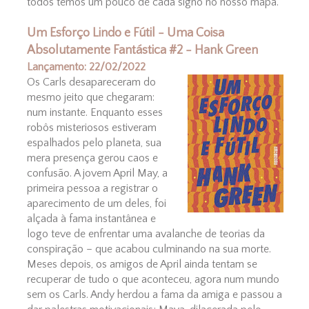
todos temos um pouco de cada signo no nosso mapa.
Um Esforço Lindo e Fútil - Uma Coisa
Absolutamente Fantástica #2 - Hank Green
Lançamento: 22/02/2022
Os Carls desapareceram do
mesmo jeito que chegaram:
num instante. Enquanto esses
robôs misteriosos estiveram
espalhados pelo planeta, sua
mera presença gerou caos e
confusão. A jovem April May, a
primeira pessoa a registrar o
aparecimento de um deles, foi
alçada à fama instantânea e
logo teve de enfrentar uma avalanche de teorias da
conspiração – que acabou culminando na sua morte.
Meses depois, os amigos de April ainda tentam se
recuperar de tudo o que aconteceu, agora num mundo
sem os Carls. Andy herdou a fama da amiga e passou a