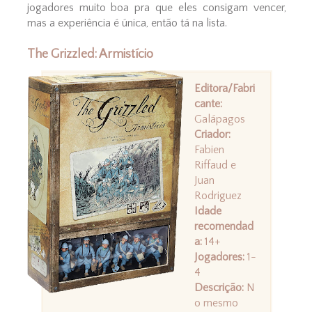
jogadores muito boa pra que eles consigam vencer,
mas a experiência é única, então tá na lista.
The Grizzled: Armistício
Editora/Fabri
cante:
Galápagos
Criador:
Fabien
Riffaud e
Juan
Rodriguez
Idade
recomendad
a:
14+
Jogadores:
1-
4
Descrição:
N
o mesmo