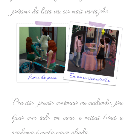
próximo da lista vai ser mais vantajo$o.
Pra isso, preciso continuar me cuidando, pra
ficar com tudo em cima, e nessas horas a
academia é minha maior aliada.