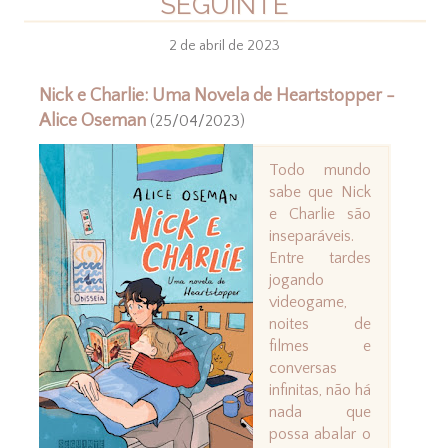
SEGUINTE
2 de abril de 2023
Nick e Charlie: Uma Novela de Heartstopper -
Alice Oseman
(25/04/2023)
Todo mundo
sabe que Nick
e Charlie são
inseparáveis.
Entre tardes
jogando
videogame,
noites de
filmes e
conversas
infinitas, não há
nada que
possa abalar o