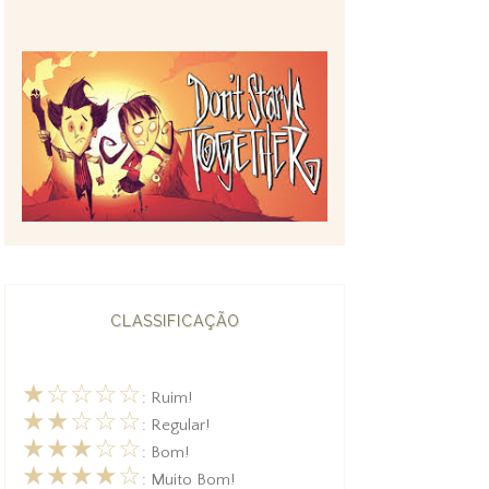
CLASSIFICAÇÃO
★☆☆☆☆
: Ruim!
★★☆☆☆
: Regular!
★★★☆☆
: Bom!
★★★★☆
: Muito Bom!